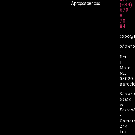
À propos de nous
(+34)
679
81
70
84
expo@
Showr
-
Déu
i
Mata
62,
08029
Barcel
Showr
Usine
et
Entrep
-
Comar
244
km