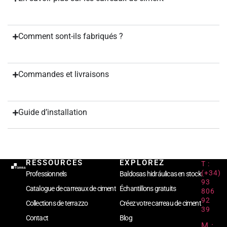
Comment sont-ils fabriqués ?
Commandes et livraisons
Guide d’installation
RESSOURCES
EXPLOREZ
T :
(+34)
Professionnels
Baldosas hidráulicas en stock
93
Catalogue de carreaux de ciment
Échantillons gratuits
806
92
Collections de terrazzo
Créez votre carreau de ciment
39
Contact
Blog
M :