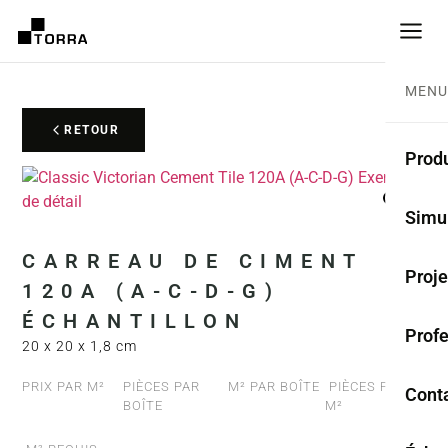
MENU
RETOUR
Produ
CARR
Simu
Coll
CARREAU DE CIMENT
Proje
120A (A-C-D-G)
Carr
ÉCHANTILLON
Prof
Rest
20 x 20 x 1,8 cm
Anti
PRIX PAR M²
PIÈCES PAR
M² PAR BOÎTE
PIÈCES PAR
Cont
BOÎTE
M²
TER