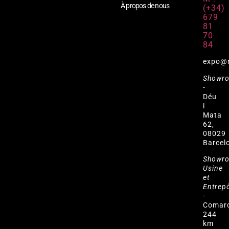
À propos de nous
(+34)
679
81
70
84
expo@
Showr
-
Déu
i
Mata
62,
08029
Barcel
Showr
Usine
et
Entrep
-
Comar
244
km