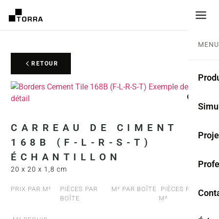
MENU
RETOUR
Produ
CARR
Simu
Coll
CARREAU DE CIMENT
Proje
168B (F-L-R-S-T)
Carr
ÉCHANTILLON
Prof
Rest
20 x 20 x 1,8 cm
Anti
PRIX PAR M²
PIÈCES PAR
M² PAR BOÎTE
PIÈCES PAR
Cont
BOÎTE
M²
TER