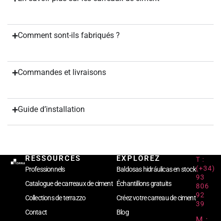
Comment sont-ils fabriqués ?
Commandes et livraisons
Guide d’installation
RESSOURCES
EXPLOREZ
T :
(+34)
Professionnels
Baldosas hidráulicas en stock
93
Catalogue de carreaux de ciment
Échantillons gratuits
806
92
Collections de terrazzo
Créez votre carreau de ciment
39
Contact
Blog
M :