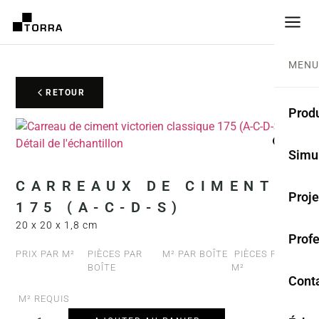
MENU
RETOUR
Produ
CARR
Simu
Coll
CARREAUX DE CIMENT
Proje
175 (A-C-D-S)
Carr
20 x 20 x 1,8 cm
Prof
Rest
PRIX PAR M²
PIÈCES PAR
M² PAR BOÎTE
PIÈCES PAR
BOÎTE
M²
Anti
Cont
M² REQUIS
TER