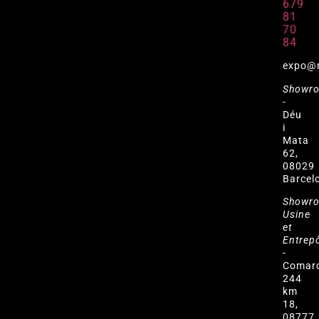
679
81
70
84
expo@
Showr
-
Déu
i
Mata
62,
08029
Barcel
Showr
Usine
et
Entrep
-
Comar
244
km
18,
08777