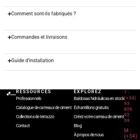
Comment sont-ils fabriqués ?
Commandes et livraisons
Guide d’installation
RESSOURCES
EXPLOREZ
T :
(+34)
Professionnels
Baldosas hidráulicas en stock
93
Catalogue de carreaux de ciment
Échantillons gratuits
806
92
Collections de terrazzo
Créez votre carreau de ciment
39
Contact
Blog
M :
À propos de nous
(+34)