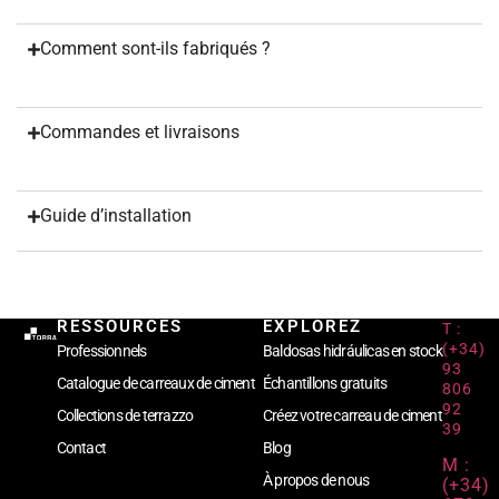
Comment sont-ils fabriqués ?
Commandes et livraisons
Guide d’installation
RESSOURCES
EXPLOREZ
T :
(+34)
Professionnels
Baldosas hidráulicas en stock
93
Catalogue de carreaux de ciment
Échantillons gratuits
806
92
Collections de terrazzo
Créez votre carreau de ciment
39
Contact
Blog
M :
À propos de nous
(+34)