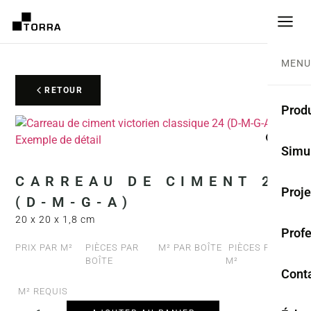
MENU
RETOUR
Produ
CARR
Simu
Coll
CARREAU DE CIMENT 24
Proje
(D-M-G-A)
Carr
20 x 20 x 1,8 cm
Prof
Rest
PRIX PAR M²
PIÈCES PAR
M² PAR BOÎTE
PIÈCES PAR
BOÎTE
M²
Anti
Cont
M² REQUIS
TER