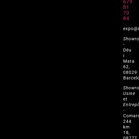
679
81
70
84
expo@
Showr
-
Déu
i
Mata
62,
08029
Barcel
Showr
Usine
et
Entrep
-
Comar
244
km
18,
08777