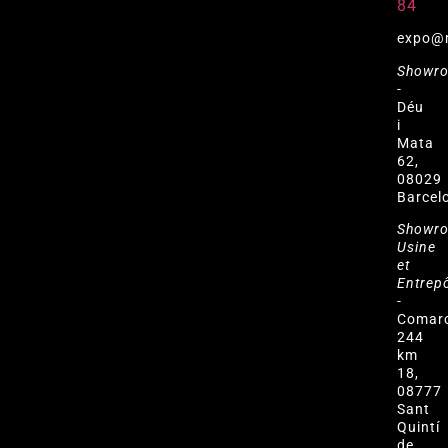
84
expo@
Showr
-
Déu
i
Mata
62,
08029
Barcel
Showr
Usine
et
Entrep
-
Comar
244
km
18,
08777
Sant
Quintí
de