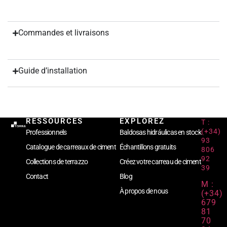
Commandes et livraisons
Guide d’installation
RESSOURCES
EXPLOREZ
T :
(+34)
Professionnels
Baldosas hidráulicas en stock
93
Catalogue de carreaux de ciment
Échantillons gratuits
806
92
Collections de terrazzo
Créez votre carreau de ciment
39
Contact
Blog
M :
À propos de nous
(+34)
679
81
70