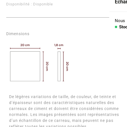
Échan
Disponibilité :
Disponible
Coll
Arid
Nous
Sto
Con
Dimensions
PIÈC
Lav
Plan
Baig
Comp
De légères variations de taille, de couleur, de teinte et
d’épaisseur sont des caractéristiques naturelles des
carreaux de ciment et doivent être considérées comme
normales. Les images présentées sont représentatives
d’un échantillon de ce carreau, mais peuvent ne pas
refléter toutes les variations possibles.