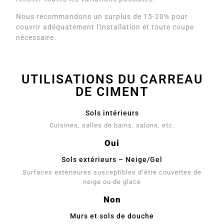
Nous recommandons un surplus de 15-20% pour
couvrir adéquatement l'installation et toute coupe
nécessaire.
UTILISATIONS DU CARREAU
DE CIMENT
Sols intérieurs
Cuisines, salles de bains, salons, etc.
Oui
Sols extérieurs – Neige/Gel
Surfaces extérieures susceptibles d’être couvertes de
neige ou de glace
Non
Murs et sols de douche