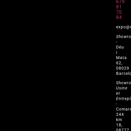
679
81
70
84
expo@
Showr
-
Déu
i
Mata
62,
08029
Barcel
Showr
Usine
et
Entrep
-
Comar
244
km
18,
08777