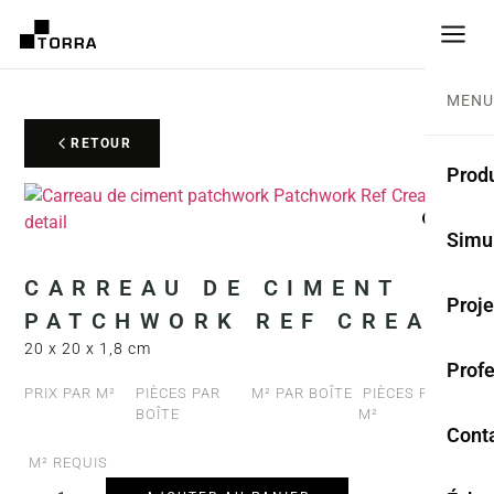
MENU
RETOUR
Produ
CARR
Simu
Coll
CARREAU DE CIMENT
Proje
PATCHWORK REF CREAM
Carr
20 x 20 x 1,8 cm
Prof
Rest
PRIX PAR M²
PIÈCES PAR
M² PAR BOÎTE
PIÈCES PAR
BOÎTE
M²
Anti
Cont
M² REQUIS
TER