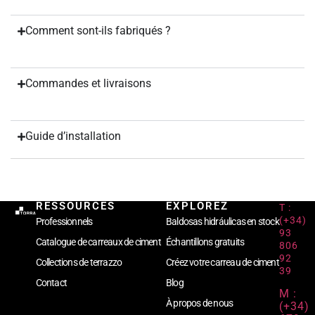
Comment sont-ils fabriqués ?
Commandes et livraisons
Guide d’installation
RESSOURCES
EXPLOREZ
T :
(+34)
Professionnels
Baldosas hidráulicas en stock
93
Catalogue de carreaux de ciment
Échantillons gratuits
806
92
Collections de terrazzo
Créez votre carreau de ciment
39
Contact
Blog
M :
À propos de nous
(+34)