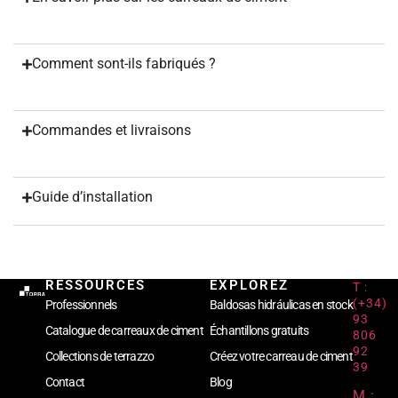
Comment sont-ils fabriqués ?
Commandes et livraisons
Guide d’installation
RESSOURCES
EXPLOREZ
T :
(+34)
Professionnels
Baldosas hidráulicas en stock
93
Catalogue de carreaux de ciment
Échantillons gratuits
806
92
Collections de terrazzo
Créez votre carreau de ciment
39
Contact
Blog
M :