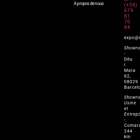
À propos de nous
(+34)
679
81
70
84
expo@
Showr
-
Déu
i
Mata
62,
08029
Barcel
Showr
Usine
et
Entrep
-
Comar
244
km