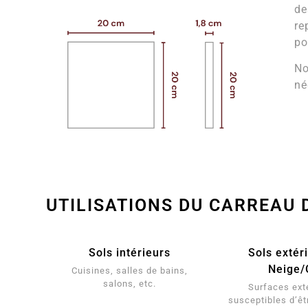
de
re
po
No
né
UTILISATIONS DU CARREAU 
Sols intérieurs
Sols extér
Neige/
Cuisines, salles de bains,
salons, etc.
Surfaces ext
susceptibles d’êt