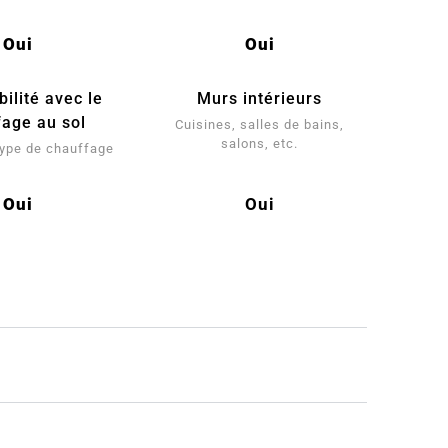
Oui
Oui
ilité avec le
Murs intérieurs
fage au sol
Cuisines, salles de bains,
salons, etc.
 type de chauffage
Oui
Oui