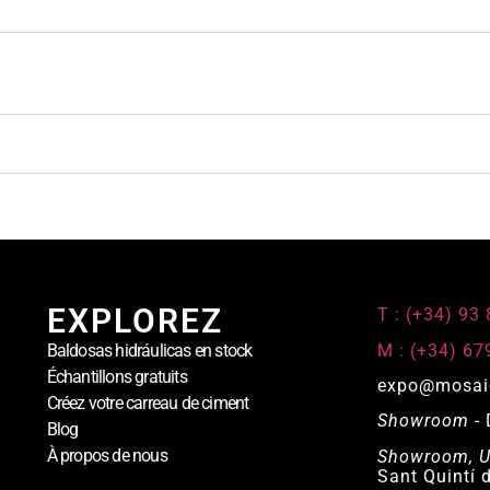
EXPLOREZ
T : (+34) 93
M : (+34) 67
Baldosas hidráulicas en stock
Échantillons gratuits
expo@mosai
Créez votre carreau de ciment
Showroom
- 
Blog
À propos de nous
Showroom, Us
Sant Quintí 