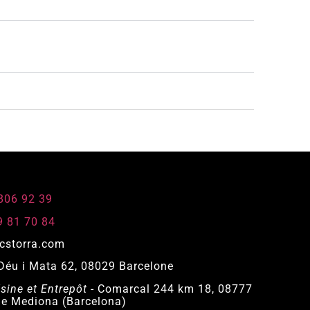
 806 92 39
9 81 70 84
cstorra.com
Déu i Mata 62, 08029 Barcelone
ine et Entrepôt
- Comarcal 244 km 18, 08777
de Mediona (Barcelona)