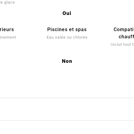
de glace
Oui
rieurs
Piscines et spas
Compatib
chauf
tènement
Eau salée ou chlorée
Inclut tout
Non