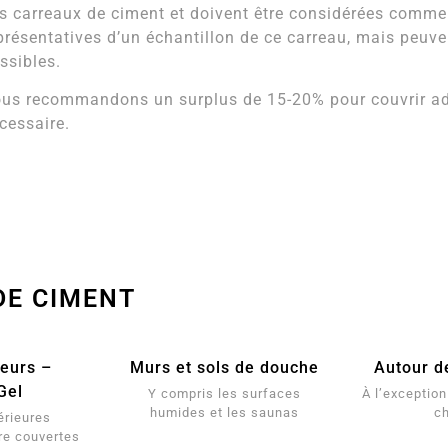
s carreaux de ciment et doivent être considérées comm
présentatives d’un échantillon de ce carreau, mais peuven
ssibles.
us recommandons un surplus de 15-20% pour couvrir adé
cessaire.
DE CIMENT
ieurs –
Murs et sols de douche
Autour d
Gel
Y compris les surfaces
À l’exception 
humides et les saunas
c
érieures
re couvertes