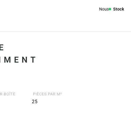
Nous
Stock
E
IMENT
R BOÎTE
PIÈCES PAR M²
25