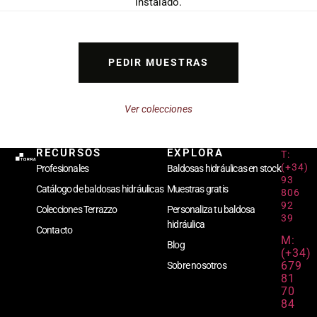
instalado.
PEDIR MUESTRAS
Ver colecciones
RECURSOS
EXPLORA
T:
(+34)
Profesionales
Baldosas hidráulicas en stock
93
Catálogo de baldosas hidráulicas
Muestras gratis
806
92
Colecciones Terrazzo
Personaliza tu baldosa
39
hidráulica
Contacto
M:
Blog
(+34)
679
Sobre nosotros
81
70
84