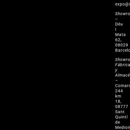
expo@
Showr
–
Déu
i
Mata
62,
08029
Barcel
Showr
Fábric
y
Almac
–
Comar
244
km
18,
08777
Sant
Quintí
de
Medio