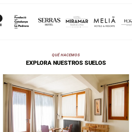
PIEZ
Lav
Enci
Bañe
QUÉ HACEMOS
EXPLORA NUESTROS SUELOS
Barr