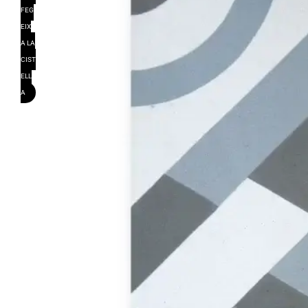
FEG
EIX
A LA
CIST
ELL
A