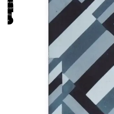
A LA
CIST
ELL
A