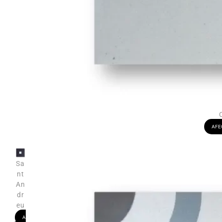
AFEG
Sa
nt
An
dr
eu
A