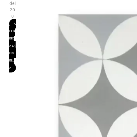
del
20
0
A
FEG
EIX
A LA
CIST
ELL
A