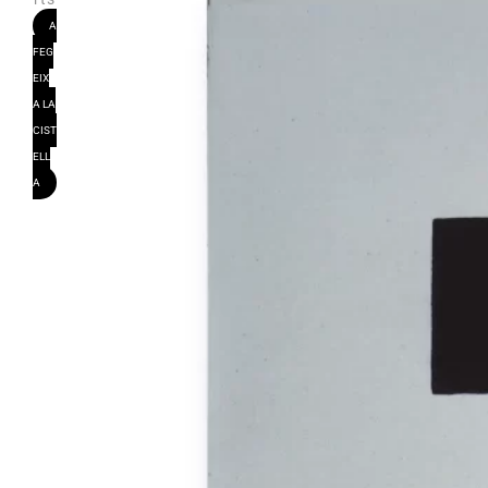
A
FEG
EIX
A LA
CIST
ELL
A