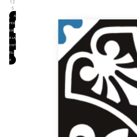
12
5
A
FEG
EIX
A LA
CIST
ELL
A