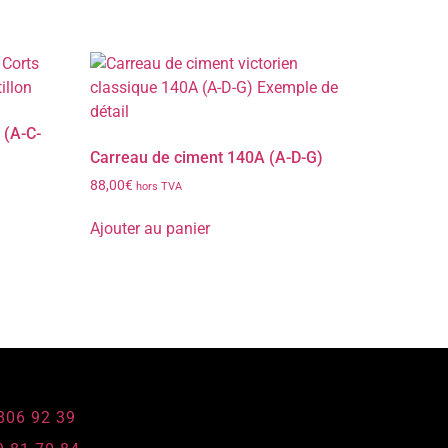
 (A-C-
Carreau de ciment 140A (A-D-G)
88,00
€
hors TVA
Ajouter au panier
 806 92 39