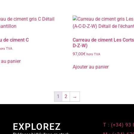
u de ciment C
Carreau de ciment Les Corts
D-Z-W)
hors TVA
97,00
€
hors TVA
 au panier
Ajouter au panier
1
2
→
EXPLOREZ
T : (+34) 93