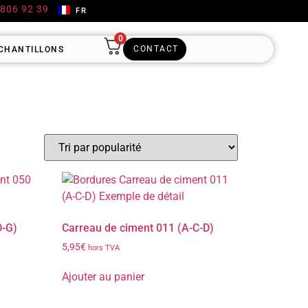
 806 92 39
FR
0
CONTACT
CHANTILLONS
D-G)
Carreau de ciment 011 (A-C-D)
5,95
€
hors TVA
Ajouter au panier