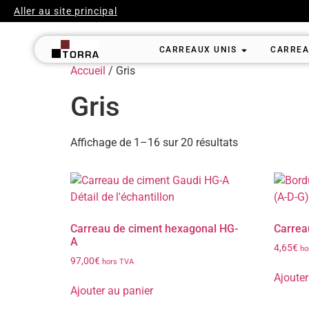
Aller au site principal
CARREAUX UNIS
CARREA
Accueil
/ Gris
Gris
Affichage de 1–16 sur 20 résultats
Carreau de ciment hexagonal HG-
Carrea
A
4,65
€
ho
97,00
€
hors TVA
Ajouter
Ajouter au panier