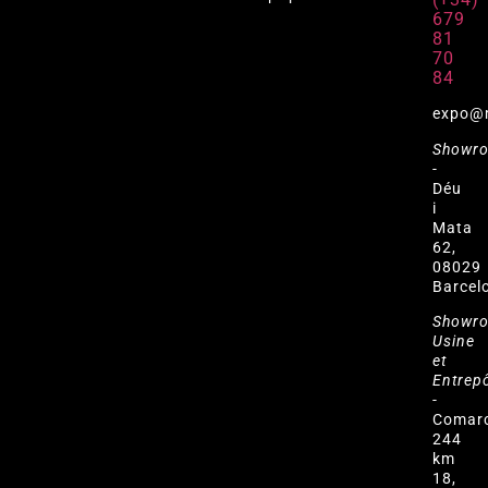
679
81
70
84
expo@
Showr
-
Déu
i
Mata
62,
08029
Barcel
Showr
Usine
et
Entrep
-
Comar
244
km
18,