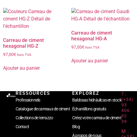
Carreau de ciment
hexagonal HG-A
Carreau de ciment
hexagonal HG-Z
97,00
€
hors TVA
97,00
€
hors TVA
Ajouter au panier
Ajouter au panier
RESSOURCES
EXPLOREZ
T :
(+34)
Professionnels
Baldosas hidráulicas en stock
93
Catalogue de carreaux de ciment
Échantillons gratuits
806
92
Collections de terrazzo
Créez votre carreau de ciment
39
Contact
Blog
M :
À propos de nous
(+34)