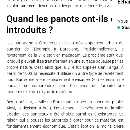
Échan
involontairement devenus l'un des points de repère de la ville.
Coll
Quand les panots ont-ils été
Arid
Nous
introduits ?
Sto
Con
Les panots sont étroitement liés au développement urbain du
PIÈC
quartier de l'Eixample à Barcelone. Traditionnellement, le
revêtement de la ville était en macadam. Le problème était que,
Lav
lorsqu'il pleuvait, il se transformait en une surface boueuse par sa
propre nature. C'est ainsi que la ville fut appelée Can Fanga. À
Plan
partir de 1903, la nécessité d'utiliser un autre type de revêtement
pour Barcelone a été sérieusement envisagée. Son extension ne
Baig
pouvait se comprendre sans l'existence de l'architecture
moderniste et de ce type de matériau.
Comp
Dès à présent, la ville de Barcelone a lancé un concours public.
Ainsi, la décision a été prise d'acheter le revêtement de la ville.
L'option des panneaux a été choisie parmi les 5 existantes. La
raison qui a poussé les autorités à opter pour ce matériau est
fondamentalement économique. C'était l'option la moins chère