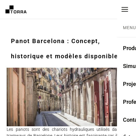
MENU
Panot Barcelona : Concept,
Produ
historique et modèles disponibles
CARR
Simu
Coll
Proje
Carr
Prof
Rest
Anti
Cont
Les panots sont des chariots hydrauliques utilisés dans les
TER
tramways de Barcelone. Leur histoire est fascinante car ils sont