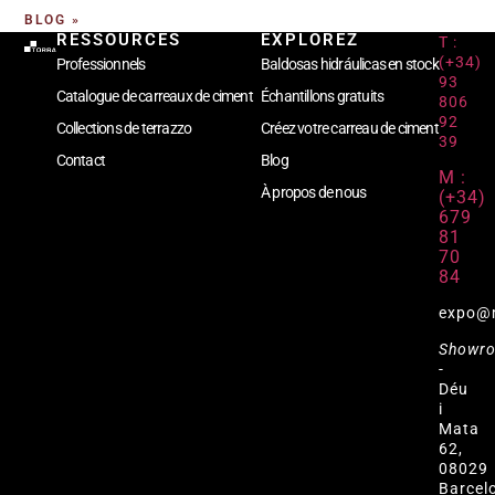
BLOG »
RESSOURCES
EXPLOREZ
T :
(+34)
Professionnels
Baldosas hidráulicas en stock
93
Catalogue de carreaux de ciment
Échantillons gratuits
806
92
Collections de terrazzo
Créez votre carreau de ciment
39
Contact
Blog
M :
À propos de nous
(+34)
679
81
70
84
expo@
Showr
-
Déu
i
Mata
62,
08029
Barcel