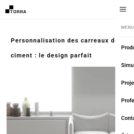
MENU
Personnalisation des carreaux de
Produ
ciment : le design parfait
CARR
Simu
Coll
Proje
Carr
Prof
Rest
Anti
Cont
TER