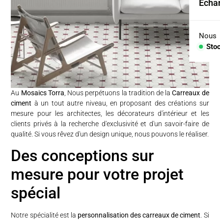
Échan
Coll
Arid
Nous
Sto
Con
PIÈC
Au
Mosaics Torra
, Nous perpétuons la tradition de la
Carreaux de
Lav
ciment
à un tout autre niveau, en proposant des créations sur
mesure pour les architectes, les décorateurs d'intérieur et les
Plan
clients privés à la recherche d'exclusivité et d'un savoir-faire de
qualité. Si vous rêvez d'un design unique, nous pouvons le réaliser.
Baig
Des conceptions sur
Comp
mesure pour votre projet
spécial
Notre spécialité est la
personnalisation des carreaux de ciment
. Si