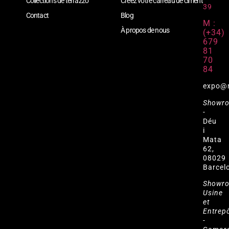
Collections de terrazzo
Créez votre carreau de ciment
39
Contact
Blog
M :
À propos de nous
(+34)
679
81
70
84
expo@
Showr
-
Déu
i
Mata
62,
08029
Barcel
Showr
Usine
et
Entrep
-