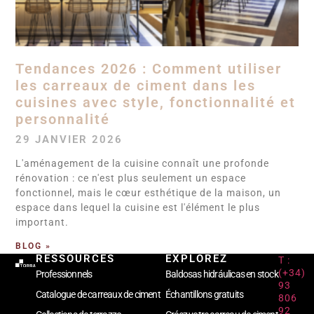
Tendances 2026 : Comment utiliser
les carreaux de ciment dans les
cuisines avec style, fonctionnalité et
personnalité
29 JANVIER 2026
L'aménagement de la cuisine connaît une profonde
rénovation : ce n'est plus seulement un espace
fonctionnel, mais le cœur esthétique de la maison, un
espace dans lequel la cuisine est l'élément le plus
important.
BLOG »
RESSOURCES
EXPLOREZ
T :
(+34)
Professionnels
Baldosas hidráulicas en stock
93
Catalogue de carreaux de ciment
Échantillons gratuits
806
92