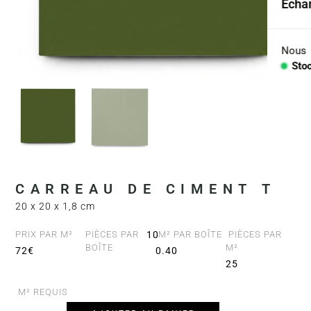
Échan
Coll
Arid
Nous
Sto
Con
PIÈC
Lav
Plan
CARREAU DE CIMENT T
Baig
20 x 20 x 1,8 cm
Comp
PRIX PAR M²
PIÈCES PAR
10
M² PAR BOÎTE
PIÈCES PAR
BOÎTE
M²
72€
0.40
25
M² REQUIS