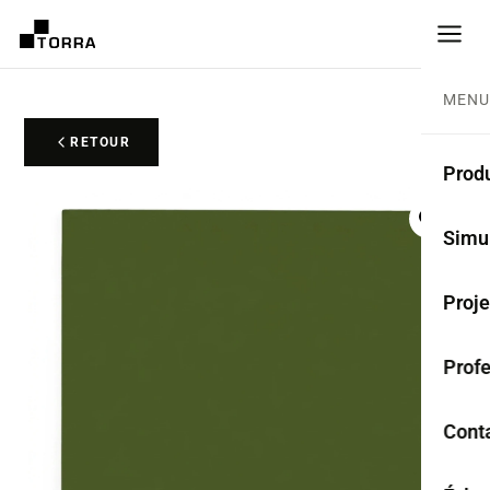
MENU
RETOUR
Produ
CARR
Simu
Coll
Proje
Carr
Prof
Rest
Anti
Cont
TER