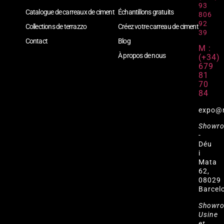
93
Catalogue de carreaux de ciment
Échantillons gratuits
806
92
Collections de terrazzo
Créez votre carreau de ciment
39
Contact
Blog
M :
À propos de nous
(+34)
679
81
70
84
expo@
Showr
-
Déu
i
Mata
62,
08029
Barcel
Showr
Usine
et