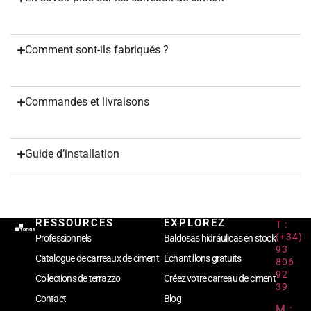
Comment sont-ils fabriqués ?
Commandes et livraisons
Guide d’installation
RESSOURCES
EXPLOREZ
T :
(+34)
Professionnels
Baldosas hidráulicas en stock
93
Catalogue de carreaux de ciment
Échantillons gratuits
806
92
Collections de terrazzo
Créez votre carreau de ciment
39
Contact
Blog
M :