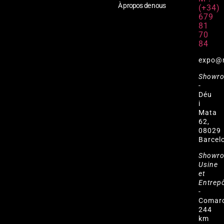
À propos de nous
(+34)
679
81
70
84
expo@
Showr
-
Déu
i
Mata
62,
08029
Barcel
Showr
Usine
et
Entrep
-
Comar
244
km