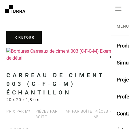
MENU
RETOUR
Produ
CARR
Simu
Coll
CARREAU DE CIMENT
Proje
003 (C-F-G-M)
Carr
ÉCHANTILLON
Prof
Rest
20 x 20 x 1,8 cm
Anti
PRIX PAR M²
PIÈCES PAR
M² PAR BOÎTE
PIÈCES PAR
Cont
BOÎTE
M²
TER