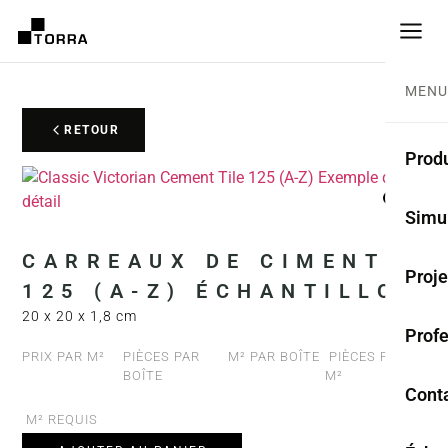
MENU
RETOUR
Produ
CARR
Simu
Coll
CARREAUX DE CIMENT
Proje
125 (A-Z) ÉCHANTILLON
Carr
20 x 20 x 1,8 cm
Prof
Rest
PRIX PAR M²
PIÈCES PAR
M² PAR BOÎTE
PIÈCES PAR
BOÎTE
M²
Anti
Cont
M² REQUIS
TER