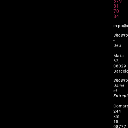
679
81
70
84
expo@
Showr
-
Déu
i
Mata
62,
08029
Barcel
Showr
Usine
et
Entrep
-
Comar
244
km
18,
08777