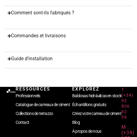
Comment sont-ils fabriqués ?
Commandes et livraisons
Guide d’installation
RESSOURCES
EXPLOREZ
T :
(+34)
Professionnels
Baldosas hidráulicas en stock
93
Catalogue de carreaux de ciment
Échantillons gratuits
806
92
Collections de terrazzo
Créez votre carreau de ciment
39
Contact
Blog
M :
À propos de nous
(+34)