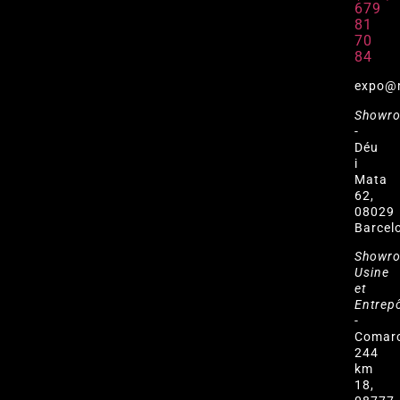
679
81
70
84
expo@
Showr
-
Déu
i
Mata
62,
08029
Barcel
Showr
Usine
et
Entrep
-
Comar
244
km
18,