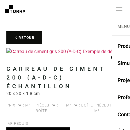
MENU
RETOUR
Produ
CARR
Simu
CARREAU DE CIMENT
Coll
200 (A-D-C)
Proje
Carr
ÉCHANTILLON
20 x 20 x 1,8 cm
Prof
Rest
PRIX PAR M²
PIÈCES PAR
M² PAR BOÎTE
PIÈCES PAR
BOÎTE
M²
Anti
Cont
M² REQUIS
TER