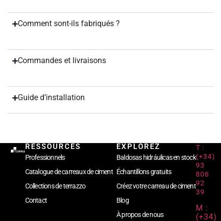
Comment sont-ils fabriqués ?
Commandes et livraisons
Guide d’installation
RESSOURCES
EXPLOREZ
T :
(+34)
Professionnels
Baldosas hidráulicas en stock
93
Catalogue de carreaux de ciment
Échantillons gratuits
806
92
Collections de terrazzo
Créez votre carreau de ciment
39
Contact
Blog
M :
À propos de nous
(+34)