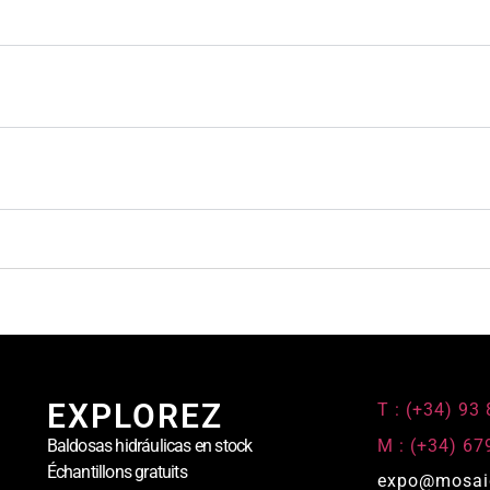
EXPLOREZ
T : (+34) 93
M : (+34) 67
Baldosas hidráulicas en stock
Échantillons gratuits
expo@mosai