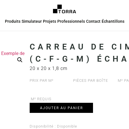
Produits
Simulateur
Projets
Professionnels
Contact
Échantillons
CARREAU DE CI
(C-F-G-M) ÉCH
20 x 20 x 1,8 cm
PRIX PAR M²
PIÈCES PAR BOÎTE
M² PA
M² REQUIS
AJOUTER AU PANIER
Disponibilité :
Disponible