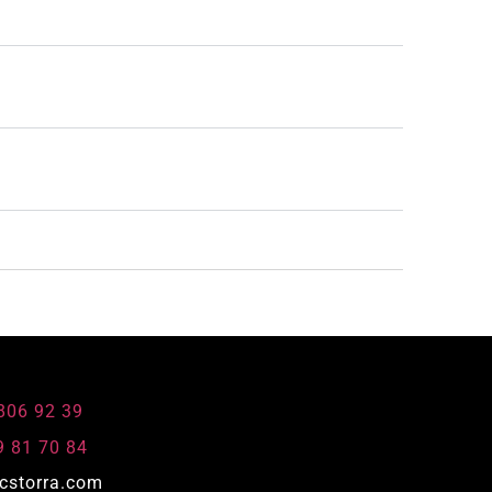
 806 92 39
9 81 70 84
cstorra.com