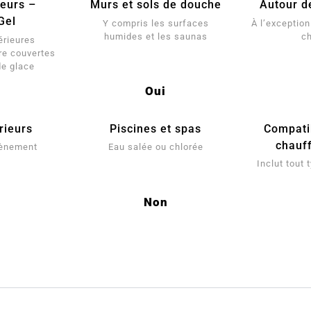
ieurs –
Murs et sols de douche
Autour d
Gel
Y compris les surfaces
À l’exception 
humides et les saunas
c
érieures
re couvertes
de glace
Oui
rieurs
Piscines et spas
Compatib
chauf
tènement
Eau salée ou chlorée
Inclut tout
Non