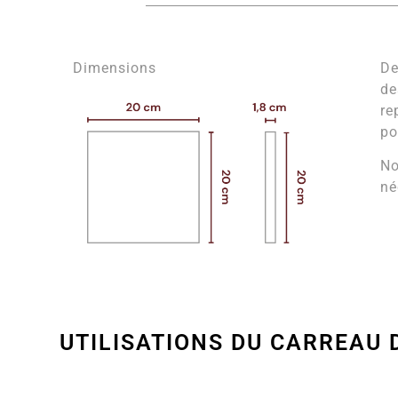
Dimensions
De
de
re
po
No
né
UTILISATIONS DU CARREAU 