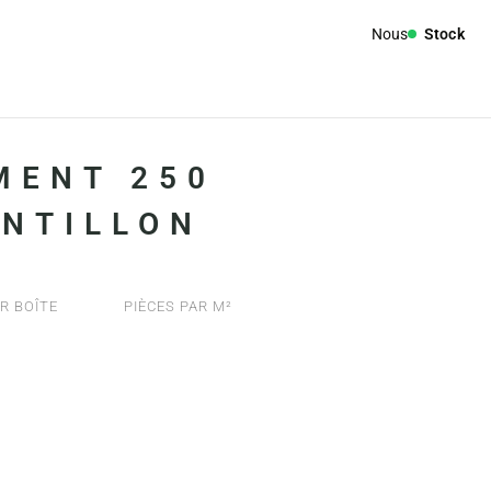
Nous
Stock
MENT 250
ANTILLON
R BOÎTE
PIÈCES PAR M²