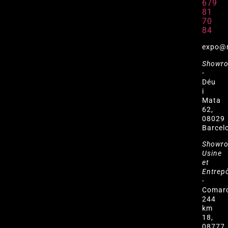
679
81
70
84
expo@
Showr
-
Déu
i
Mata
62,
08029
Barcel
Showr
Usine
et
Entrep
-
Comar
244
km
18,
08777