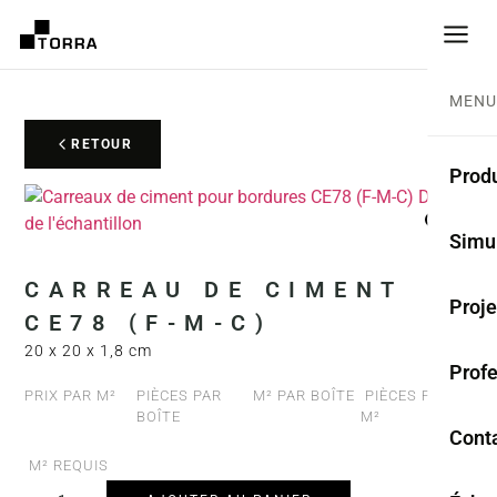
MENU
RETOUR
Produ
CARR
Simu
Coll
CARREAU DE CIMENT
Proje
CE78 (F-M-C)
Carr
20 x 20 x 1,8 cm
Prof
Rest
PRIX PAR M²
PIÈCES PAR
M² PAR BOÎTE
PIÈCES PAR
BOÎTE
M²
Anti
Cont
M² REQUIS
TER