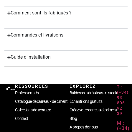
Comment sont-ils fabriqués ?
Commandes et livraisons
Guide d’installation
RESSOURCES
EXPLOREZ
T :
(+34)
Professionnels
Baldosas hidráulicas en stock
93
Catalogue de carreaux de ciment
Échantillons gratuits
806
92
Collections de terrazzo
Créez votre carreau de ciment
39
Contact
Blog
M :
À propos de nous
(+34)