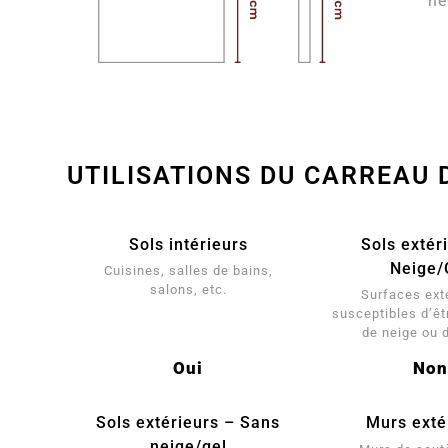
né
UTILISATIONS DU CARREAU 
Sols intérieurs
Sols extér
Neige/
Cuisines, salles de bains,
salons, etc.
Surfaces ext
susceptibles d’êt
de neige ou 
Oui
Non
Sols extérieurs – Sans
Murs exté
neige/gel