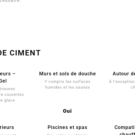
cessaire.
DE CIMENT
ieurs –
Murs et sols de douche
Autour d
Gel
Y compris les surfaces
À l’exception 
humides et les saunas
c
érieures
re couvertes
de glace
Oui
rieurs
Piscines et spas
Compatib
chauf