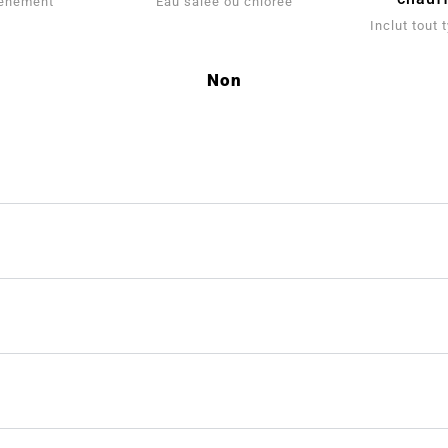
tènement
Eau salée ou chlorée
Inclut tout
Non