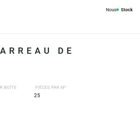
Nous
Stock
CARREAU DE
R BOÎTE
PIÈCES PAR M²
25