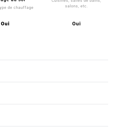
Cuisines, salles de bains,
salons, etc.
 type de chauffage
Oui
Oui