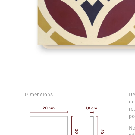
Dimensions
De
de
re
po
No