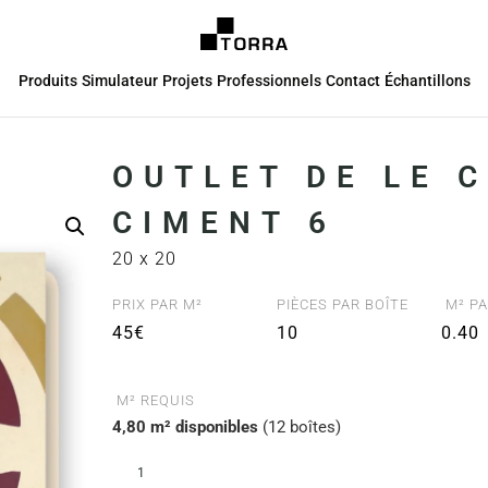
Produits
Simulateur
Projets
Professionnels
Contact
Échantillons
OUTLET DE LE 
CIMENT 6
20 x 20
PRIX PAR M²
PIÈCES PAR BOÎTE
M² PA
45€
10
0.40
M² REQUIS
4,80 m² disponibles
(12 boîtes)