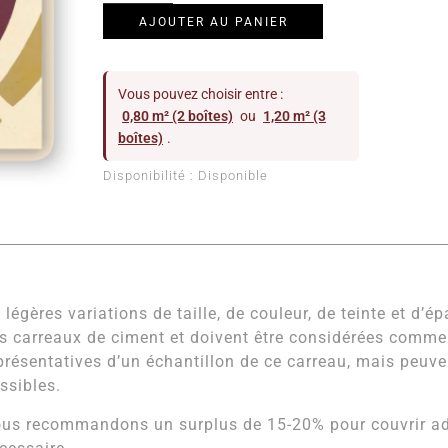
AJOUTER AU PANIER
Vous pouvez choisir entre :
0,80 m² (2 boîtes)
ou
1,20 m² (3
boîtes)
.
Disponibilité :
Disponible
 légères variations de taille, de couleur, de teinte et d’é
s carreaux de ciment et doivent être considérées comm
présentatives d’un échantillon de ce carreau, mais peuven
ssibles.
us recommandons un surplus de 15-20% pour couvrir adé