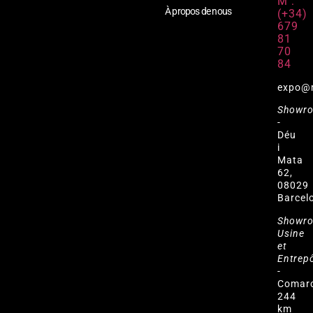
M :
À propos de nous
(+34)
679
81
70
84
expo@
Showr
-
Déu
i
Mata
62,
08029
Barcel
Showr
Usine
et
Entrep
-
Comar
244
km