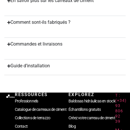
En savoir plus sur les carreaux de ciment
Comment sont-ils fabriqués ?
Commandes et livraisons
Guide d’installation
RESSOURCES
EXPLOREZ
T :
(+34)
Professionnels
Baldosas hidráulicas en stock
93
Catalogue de carreaux de ciment
Échantillons gratuits
806
92
Collections de terrazzo
Créez votre carreau de ciment
39
Contact
Blog