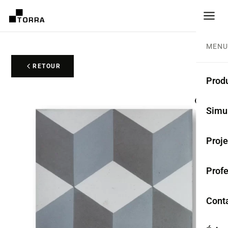
MENU
RETOUR
Produ
CARR
Simu
Coll
Proje
Carr
Prof
Rest
Anti
Cont
TER