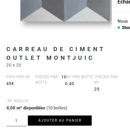
Échan
Coll
Arid
Nous
Sto
Con
PIÈC
CARREAU DE CIMENT
OUTLET MONTJUIC
Lav
20 x 20
Plan
PRIX PAR M²
PIÈCES PAR
10
M² PAR BOÎTE
PIÈCES PAR
BOÎTE
M²
45€
0.40
Baig
25
Comp
M² REQUIS
4,00 m² disponibles
(10 boîtes)
AJOUTER AU PANIER