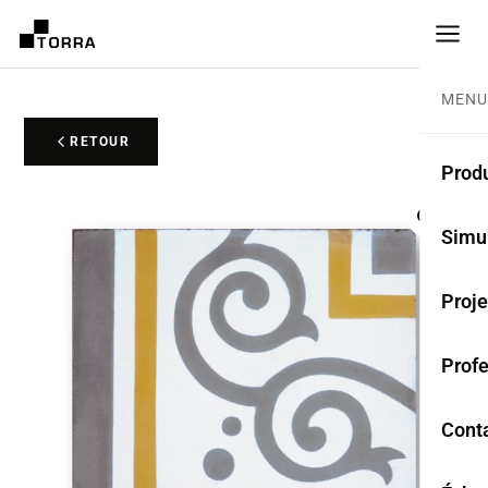
MENU
RETOUR
Produ
CARR
Simu
Coll
Proje
Carr
Prof
Rest
Anti
Cont
TER