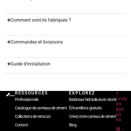
Comment sont-ils fabriqués ?
Commandes et livraisons
Guide d’installation
RESSOURCES
EXPLOREZ
T :
(+34)
Professionnels
Baldosas hidráulicas en stock
93
Catalogue de carreaux de ciment
Échantillons gratuits
806
92
Collections de terrazzo
Créez votre carreau de ciment
39
Contact
Blog
M :