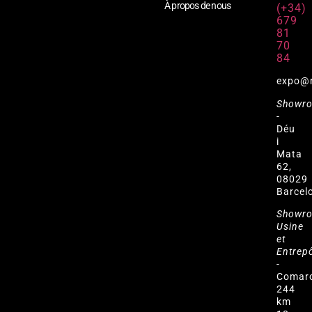
À propos de nous
(+34)
679
81
70
84
expo@
Showr
-
Déu
i
Mata
62,
08029
Barcel
Showr
Usine
et
Entrep
-
Comar
244
km