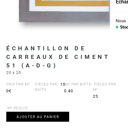
Échan
Coll
Arid
Nous
Sto
Con
PIÈC
ÉCHANTILLON DE
CARREAUX DE CIMENT
Lav
51 (A-D-G)
Plan
20 x 20
Baig
PRIX PAR M²
PIÈCES PAR
10
M² PAR BOÎTE
PIÈCES PAR
BOÎTE
M²
0€
0.40
Comp
25
M² REQUIS
AJOUTER AU PANIER