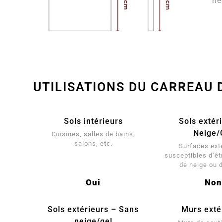
né
UTILISATIONS DU CARREAU 
Sols intérieurs
Sols extér
Neige/
Cuisines, salles de bains,
salons, etc.
Surfaces ext
susceptibles d’êt
de neige ou 
Oui
Non
Sols extérieurs – Sans
Murs exté
neige/gel