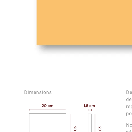
Dimensions
De
de
re
po
No