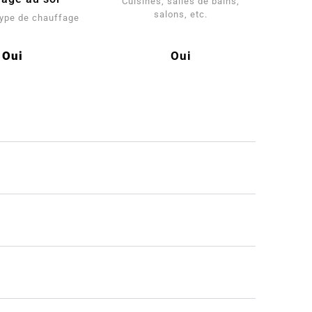
Cuisines, salles de bains,
salons, etc.
 type de chauffage
Oui
Oui