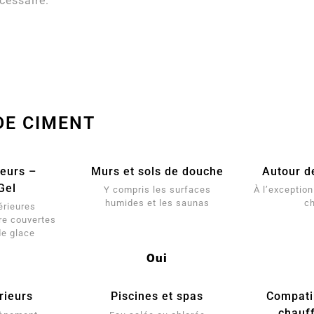
cessaire.
DE CIMENT
ieurs –
Murs et sols de douche
Autour d
Gel
Y compris les surfaces
À l’exception 
humides et les saunas
c
érieures
re couvertes
de glace
Oui
rieurs
Piscines et spas
Compatib
chauf