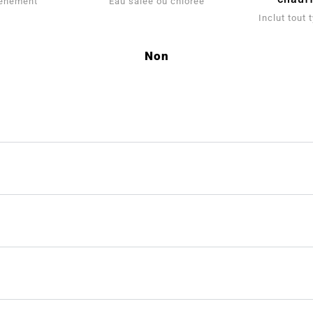
tènement
Eau salée ou chlorée
Inclut tout
Non