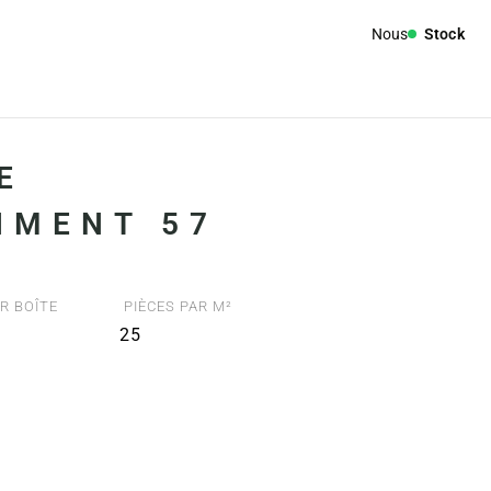
Nous
Stock
E
IMENT 57
R BOÎTE
PIÈCES PAR M²
25