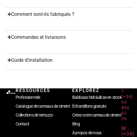
Comment sont-ils fabriqués ?
Commandes et livraisons
Guide d’installation
RESSOURCES
EXPLOREZ
T :
(+34)
Professionnels
Baldosas hidráulicas en stock
93
Catalogue de carreaux de ciment
Échantillons gratuits
806
92
Collections de terrazzo
Créez votre carreau de ciment
39
Contact
Blog
M :
À propos de nous
(+34)