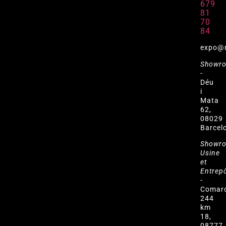
679
81
70
84
expo@
Showr
-
Déu
i
Mata
62,
08029
Barcel
Showr
Usine
et
Entrep
-
Comar
244
km
18,
08777