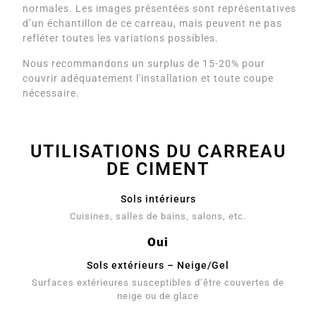
normales. Les images présentées sont représentatives
d’un échantillon de ce carreau, mais peuvent ne pas
refléter toutes les variations possibles.
Nous recommandons un surplus de 15-20% pour
couvrir adéquatement l'installation et toute coupe
nécessaire.
UTILISATIONS DU CARREAU
DE CIMENT
Sols intérieurs
Cuisines, salles de bains, salons, etc.
Oui
Sols extérieurs – Neige/Gel
Surfaces extérieures susceptibles d’être couvertes de
neige ou de glace