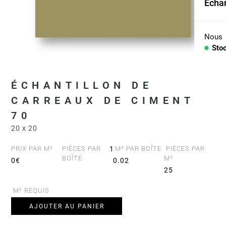
Échan
Coll
Arid
Nous
Sto
Con
PIÈC
ÉCHANTILLON DE
CARREAUX DE CIMENT
Lav
70
Plan
20 x 20
Baig
PRIX PAR M²
PIÈCES PAR
1
M² PAR BOÎTE
PIÈCES PAR
BOÎTE
M²
0€
0.02
Comp
25
M² REQUIS
AJOUTER AU PANIER