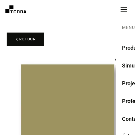
MENU
RETOUR
Produ
CARR
Simu
Coll
Proje
Carr
Prof
Rest
Anti
Cont
TER