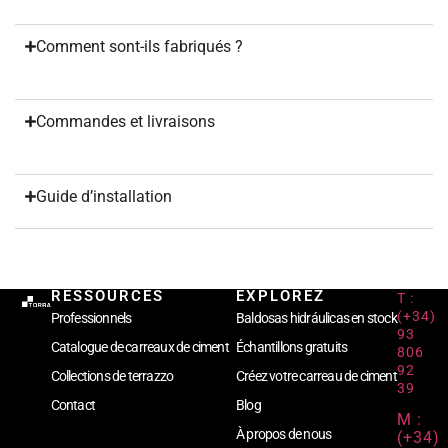
Comment sont-ils fabriqués ?
Commandes et livraisons
Guide d’installation
RESSOURCES
EXPLOREZ
T :
(+34)
Professionnels
Baldosas hidráulicas en stock
93
Catalogue de carreaux de ciment
Échantillons gratuits
806
92
Collections de terrazzo
Créez votre carreau de ciment
39
Contact
Blog
M :
À propos de nous
(+34)