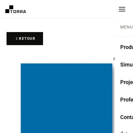
MENU
RETOUR
Produ
CARR
Simu
Coll
Proje
Carr
Prof
Rest
Anti
Cont
TER