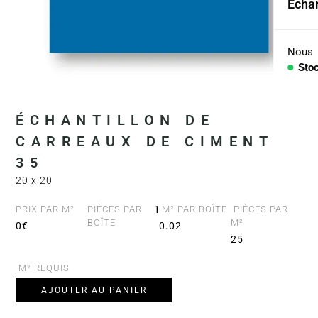
Échan
Coll
Arid
Nous
Sto
Con
PIÈC
ÉCHANTILLON DE
CARREAUX DE CIMENT
Lav
35
Plan
20 x 20
Baig
PRIX PAR M²
PIÈCES PAR
1
M² PAR BOÎTE
PIÈCES PAR
BOÎTE
M²
0€
0.02
Comp
25
M² REQUIS
AJOUTER AU PANIER