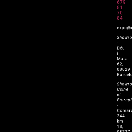
679
81
70
84
expo@
Showr
-
Déu
i
Mata
62,
08029
Barcel
Showr
Usine
et
Entrep
-
Comar
244
km
18,
08777