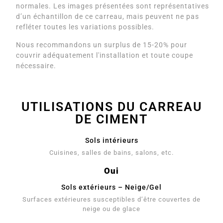
normales. Les images présentées sont représentatives
d’un échantillon de ce carreau, mais peuvent ne pas
refléter toutes les variations possibles.
Nous recommandons un surplus de 15-20% pour
couvrir adéquatement l'installation et toute coupe
nécessaire.
UTILISATIONS DU CARREAU
DE CIMENT
Sols intérieurs
Cuisines, salles de bains, salons, etc.
Oui
Sols extérieurs – Neige/Gel
Surfaces extérieures susceptibles d’être couvertes de
neige ou de glace