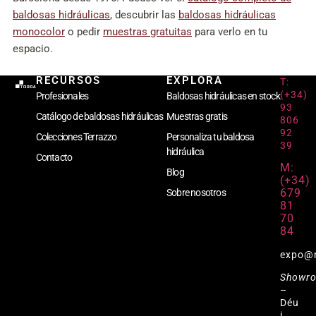
baldosas hidráulicas
, descubrir las
baldosas hidráulicas
monocolor
o pedir
muestras gratuitas
para verlo en tu
espacio.
RECURSOS
EXPLORA
T:
(+34)
Profesionales
Baldosas hidráulicas en stock
93
Catálogo de baldosas hidráulicas
Muestras gratis
806
92
Colecciones Terrazzo
Personaliza tu baldosa
39
hidráulica
Contacto
M:
Blog
(+34)
679
Sobre nosotros
81
70
84
expo@
Showr
–
Déu
i