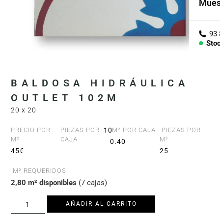
Mues
Cole
Árid
Sto
Con
PIEZ
BALDOSA HIDRÁULICA
OUTLET 102M
Lav
20 x 20
Enci
PRECIO POR
PIEZAS POR
10
M² POR CAJA
PIEZAS POR
M²
CAJA
M²
0.40
Bañe
45€
25
Barr
M² REQUERIDOS
2,80 m² disponibles
(7 cajas)
AÑADIR AL CARRITO