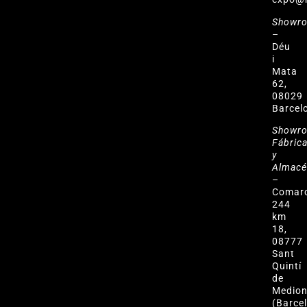
Showr
–
Déu
i
Mata
62,
08029
Barcel
Showr
Fábric
y
Almac
–
Comar
244
km
18,
08777
Sant
Quintí
de
Medio
(Barce