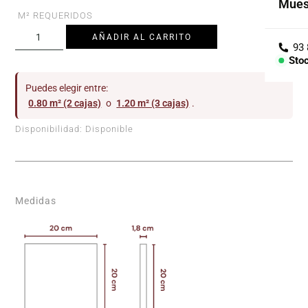
Mues
Cole
M² REQUERIDOS
AÑADIR AL CARRITO
Árid
Sto
Con
Puedes elegir entre:
0.80 m² (2 cajas)
o
1.20 m² (3 cajas)
.
PIEZ
Disponibilidad:
Disponible
Lav
Enci
Bañe
Medidas
Barr