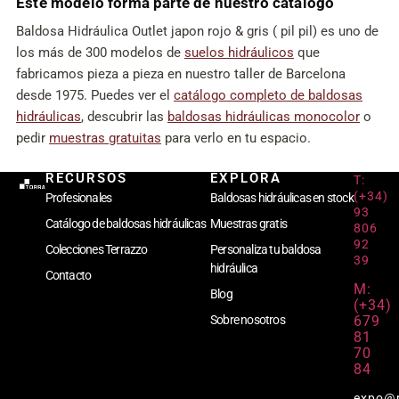
Este modelo forma parte de nuestro catálogo
Baldosa Hidráulica Outlet japon rojo & gris ( pil pil) es uno de
los más de 300 modelos de
suelos hidráulicos
que
fabricamos pieza a pieza en nuestro taller de Barcelona
desde 1975. Puedes ver el
catálogo completo de baldosas
hidráulicas
, descubrir las
baldosas hidráulicas monocolor
o
pedir
muestras gratuitas
para verlo en tu espacio.
RECURSOS
EXPLORA
T:
(+34)
Profesionales
Baldosas hidráulicas en stock
93
Catálogo de baldosas hidráulicas
Muestras gratis
806
92
Colecciones Terrazzo
Personaliza tu baldosa
39
hidráulica
Contacto
M:
Blog
(+34)
679
Sobre nosotros
81
70
84
expo@