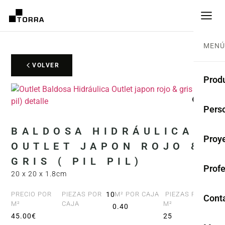
MENÚ
VOLVER
Prod
SUEL
Pers
Cole
BALDOSA HIDRÁULICA
Proy
OUTLET JAPON ROJO &
Bald
GRIS ( PIL PIL)
Prof
Rest
20 x 20 x 1.8cm
Anti
PRECIO POR
PIEZAS POR
10
M² POR CAJA
PIEZAS POR
Cont
M²
CAJA
M²
0.40
45.00€
25
TER