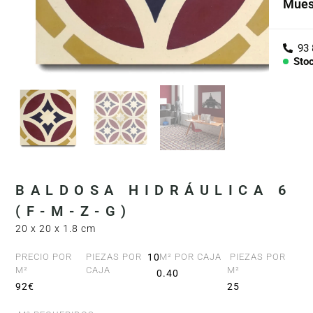
Mues
Cole
Árid
Sto
Con
PIEZ
Lav
Enci
BALDOSA HIDRÁULICA 6
Bañe
(F-M-Z-G)
20 x 20 x 1.8 cm
Barr
PRECIO POR
PIEZAS POR
10
M² POR CAJA
PIEZAS POR
M²
CAJA
M²
0.40
92€
25