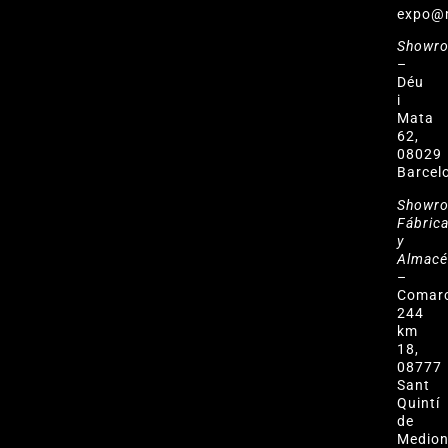
expo@
Showr
–
Déu
i
Mata
62,
08029
Barcel
Showr
Fábric
y
Almac
–
Comar
244
km
18,
08777
Sant
Quintí
de
Medio