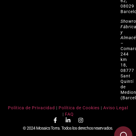
62,
08029
Barcel
Showr
Fábric
y
Almac
–
Comar
244
km
18,
08777
Sant
Quintí
de
Medio
(Barce
Política de Privacidad
|
Política de Cookies
|
Aviso Legal
|
FAQ
© 2024 Mosaics Torra. Todos los derechos reservados.