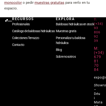
monocolor
o pedir
muestras gratuitas
para verlo en tu
espacio.
RECURSOS
EXPLORA
T:
(+34)
Profesionales
Baldosas hidráulicas en stock
93
Catálogo de baldosas hidráulicas
Muestras gratis
806
92
Colecciones Terrazzo
Personaliza tu baldosa
39
hidráulica
Contacto
M:
Blog
(+34)
679
Sobre nosotros
81
70
84
expo@
Showr
–
Déu
i
Mata