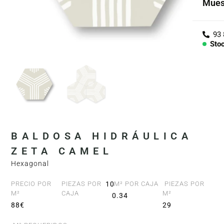
Mues
Cole
Árid
Sto
Con
PIEZ
Lav
Enci
BALDOSA HIDRÁULICA
Bañe
ZETA CAMEL
Hexagonal
Barr
PRECIO POR
PIEZAS POR
10
M² POR CAJA
PIEZAS POR
M²
CAJA
M²
0.34
88€
29