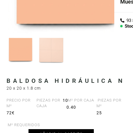
Mues
Cole
Árid
Sto
Con
PIEZ
Lav
Enci
BALDOSA HIDRÁULICA N
Bañe
20 x 20 x 1.8 cm
Barr
PRECIO POR
PIEZAS POR
10
M² POR CAJA
PIEZAS POR
M²
CAJA
M²
0.40
72€
25
M² REQUERIDOS