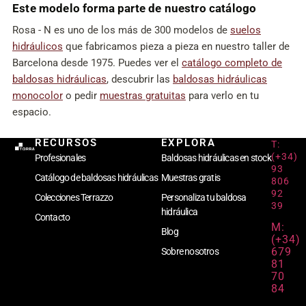
Este modelo forma parte de nuestro catálogo
Rosa - N es uno de los más de 300 modelos de
suelos
hidráulicos
que fabricamos pieza a pieza en nuestro taller de
Barcelona desde 1975. Puedes ver el
catálogo completo de
baldosas hidráulicas
, descubrir las
baldosas hidráulicas
monocolor
o pedir
muestras gratuitas
para verlo en tu
espacio.
RECURSOS
EXPLORA
T:
(+34)
Profesionales
Baldosas hidráulicas en stock
93
Catálogo de baldosas hidráulicas
Muestras gratis
806
92
Colecciones Terrazzo
Personaliza tu baldosa
39
hidráulica
Contacto
M:
Blog
(+34)
679
Sobre nosotros
81
70
84