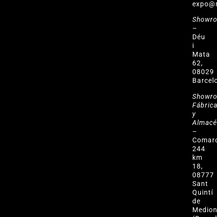
expo@
Showr
–
Déu
i
Mata
62,
08029
Barcel
Showr
Fábric
y
Almac
–
Comar
244
km
18,
08777
Sant
Quintí
de
Medio