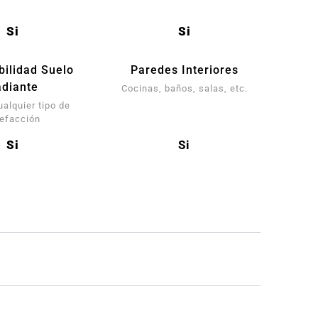
Si
Si
bilidad Suelo
Paredes Interiores
diante
Cocinas, baños, salas, etc.
ualquier tipo de
lefacción
Si
Si