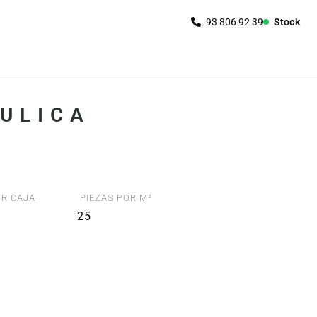
Stock
ULICA
R CAJA
PIEZAS POR M²
25