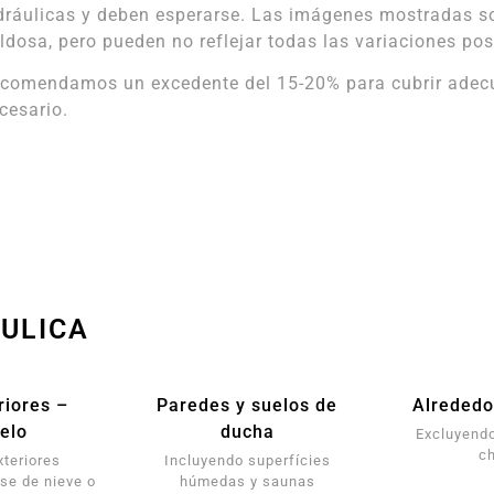
dráulicas y deben esperarse. Las imágenes mostradas s
ldosa, pero pueden no reflejar todas las variaciones pos
comendamos un excedente del 15-20% para cubrir adecua
cesario.
ÁULICA
riores –
Paredes y suelos de
Alrededo
elo
ducha
Excluyendo
c
xteriores
Incluyendo superfícies
se de nieve o
húmedas y saunas