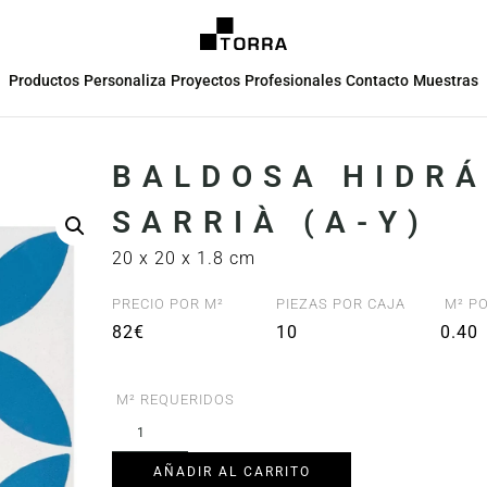
Productos
Personaliza
Proyectos
Profesionales
Contacto
Muestras
BALDOSA HIDRÁ
SARRIÀ (A-Y)
20 x 20 x 1.8 cm
PRECIO POR M²
PIEZAS POR CAJA
M² PO
82€
10
0.40
M² REQUERIDOS
AÑADIR AL CARRITO