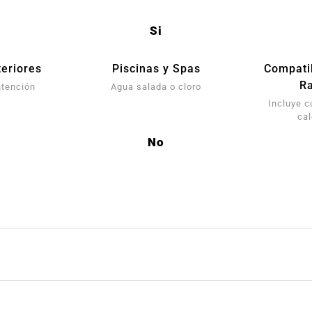
Si
eriores
Piscinas y Spas
Compati
Ra
ntención
Agua salada o cloro
Incluye c
ca
No