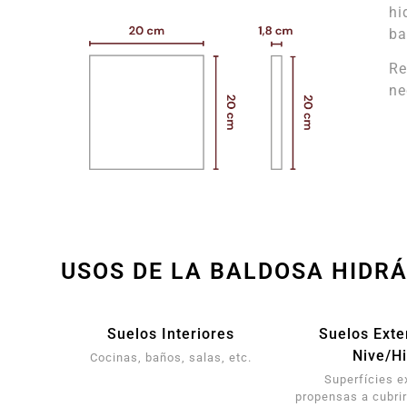
hi
ba
Re
ne
USOS DE LA BALDOSA HIDR
Suelos Interiores
Suelos Exte
Nive/Hi
Cocinas, baños, salas, etc.
Superfícies e
propensas a cubrir