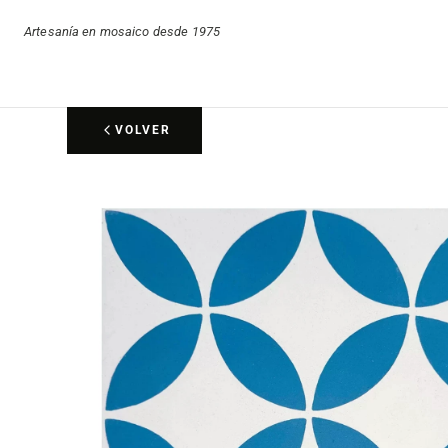
Artesanía en mosaico desde 1975
VOLVER