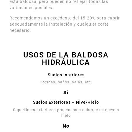
esta baldosa, pero pueden no reflejar todas las
variaciones posibles.
Recomendamos un excedente del 15-20% para cubrir
adecuadamente la instalación y cualquier corte
necesario.
USOS DE LA BALDOSA
HIDRÁULICA
Suelos Interiores
Cocinas, baños, salas, etc.
Si
Suelos Exteriores – Nive/Hielo
Superfícies exteriores propensas a cubrirse de nieve o
hielo
No