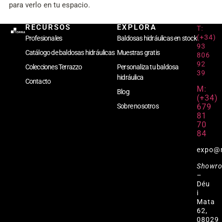
para verlo en tu espacio.
RECURSOS
EXPLORA
T:
(+34)
Profesionales
Baldosas hidráulicas en stock
93
Catálogo de baldosas hidráulicas
Muestras gratis
806
92
Colecciones Terrazzo
Personaliza tu baldosa
39
hidráulica
Contacto
M:
Blog
(+34)
679
Sobre nosotros
81
70
84
expo@
Showr
–
Déu
i
Mata
62,
08029