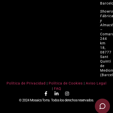
Barcel
Showr
Fábric
y
Almac
–
Comar
244
km
18,
08777
Sant
Quintí
de
Medio
(Barce
Política de Privacidad
|
Política de Cookies
|
Aviso Legal
|
FAQ
© 2024 Mosaics Torra. Todos los derechos reservados.