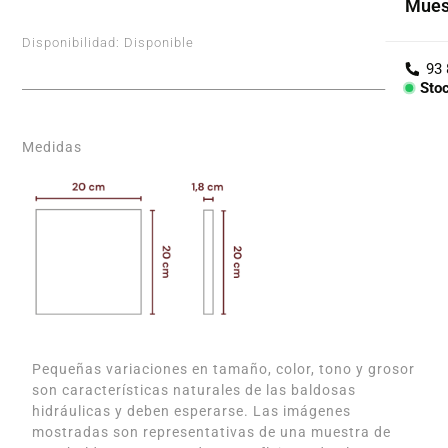
Mues
Cole
Disponibilidad:
Disponible
Árid
Sto
Con
Medidas
PIEZ
Lav
Enci
Bañe
Barr
Pequeñas variaciones en tamaño, color, tono y grosor
son características naturales de las baldosas
hidráulicas y deben esperarse. Las imágenes
mostradas son representativas de una muestra de