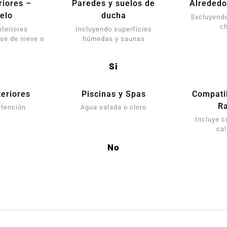
riores –
Paredes y suelos de
Alrededo
elo
ducha
Excluyendo
c
xteriores
Incluyendo superfícies
se de nieve o
húmedas y saunas
Si
eriores
Piscinas y Spas
Compati
Ra
ntención
Agua salada o cloro
Incluye c
ca
No