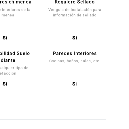
res chimenea
Requiere Sellado
 interiores de la
Ver guia de instalación para
himenea
información de sellado
Si
Si
bilidad Suelo
Paredes Interiores
diante
Cocinas, baños, salas, etc.
ualquier tipo de
lefacción
Si
Si