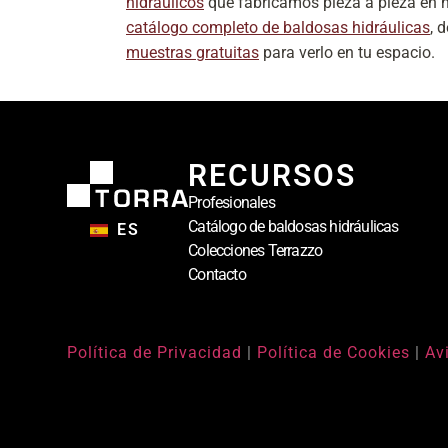
hidráulicos
que fabricamos pieza a pieza en n
catálogo completo de baldosas hidráulicas
, 
muestras gratuitas
para verlo en tu espacio.
RECURSOS
Profesionales
Catálogo de baldosas hidráulicas
ES
Colecciones Terrazzo
Contacto
Política de Privacidad
|
Política de Cookies
|
Av