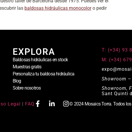
uestro taller de Barcelona desde 1975. Puedes ver el
descubrir las
baldosas hidráulicas monocolor
o pedir
EXPLORA
T: (+34) 93 
M: (+34) 679
Baldosas hidráulicas en stock
Muestras gratis
expo@mosai
Personaliza tu baldosa hidráulica
Showroom
– 
Blog
Sobre nosotros
Showroom, F
Sant Quintí 
iso Legal
|
FAQ
© 2024 Mosaics Torra. Todos los