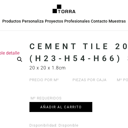
Productos
Personaliza
Proyectos
Profesionales
Contacto
Muestras
CEMENT TILE 2
(H23-H54-H66)
20 x 20 x 1.8cm
PRECIO POR M²
PIEZAS POR CAJA
M² PO
M² REQUERIDOS
AÑADIR AL CARRITO
Disponibilidad:
Disponible