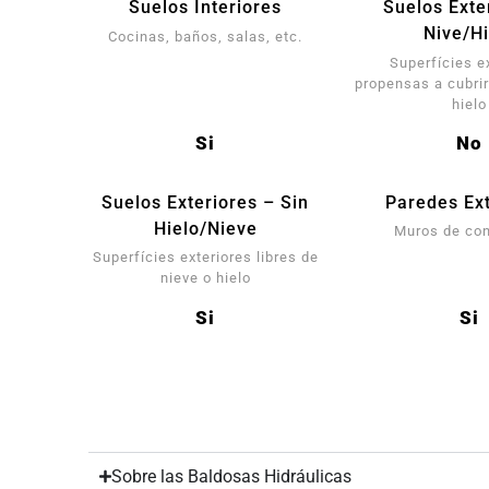
Suelos Interiores
Suelos Exte
Nive/Hi
Cocinas, baños, salas, etc.
Superfícies e
propensas a cubrir
hielo
Si
No
Suelos Exteriores – Sin
Paredes Ext
Hielo/Nieve
Muros de co
Superfícies exteriores libres de
nieve o hielo
Si
Si
Sobre las Baldosas Hidráulicas