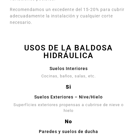
Recomendamos un excedente del 15-20% para cubrir
adecuadamente la instalación y cualquier corte
necesario.
USOS DE LA BALDOSA
HIDRÁULICA
Suelos Interiores
Cocinas, baños, salas, etc.
Si
Suelos Exteriores – Nive/Hielo
Superfícies exteriores propensas a cubrirse de nieve o
hielo
No
Paredes y suelos de ducha