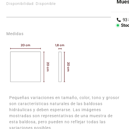
Mues
Disponibilidad:
Disponible
Cole
Árid
Sto
Con
Medidas
PIEZ
Lav
Enci
Bañe
Barr
Pequeñas variaciones en tamaño, color, tono y grosor
son características naturales de las baldosas
hidráulicas y deben esperarse. Las imágenes
mostradas son representativas de una muestra de
esta baldosa, pero pueden no reflejar todas las
variaciones posibles.