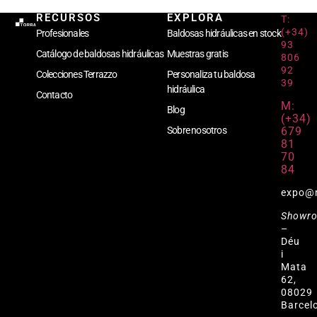
RECURSOS
EXPLORA
T:
(+34)
Profesionales
Baldosas hidráulicas en stock
93
Catálogo de baldosas hidráulicas
Muestras gratis
806
92
Colecciones Terrazzo
Personaliza tu baldosa
39
hidráulica
Contacto
M:
Blog
(+34)
679
Sobre nosotros
81
70
84
expo@
Showr
–
Déu
i
Mata
62,
08029
Barcel