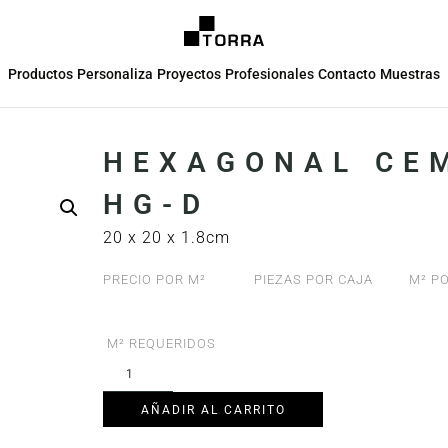
Productos
Personaliza
Proyectos
Profesionales
Contacto
Muestras
HEXAGONAL CEM
HG-D
20 x 20 x 1.8cm
PRECIO POR M²
PIEZAS POR CAJA
M² PO
M² REQUERIDOS
AÑADIR AL CARRITO