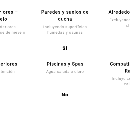
riores –
Paredes y suelos de
Alrededo
elo
ducha
Excluyendo
c
xteriores
Incluyendo superfícies
se de nieve o
húmedas y saunas
Si
eriores
Piscinas y Spas
Compati
Ra
ntención
Agua salada o cloro
Incluye c
ca
No