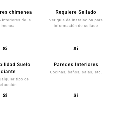
res chimenea
Requiere Sellado
 interiores de la
Ver guia de instalación para
himenea
información de sellado
Si
Si
bilidad Suelo
Paredes Interiores
diante
Cocinas, baños, salas, etc.
ualquier tipo de
lefacción
Si
Si