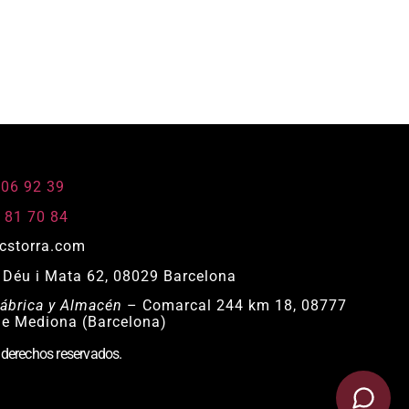
806 92 39
 81 70 84
cstorra.com
Déu i Mata 62, 08029 Barcelona
ábrica y Almacén
– Comarcal 244 km 18, 08777
de Mediona (Barcelona)
 derechos reservados.