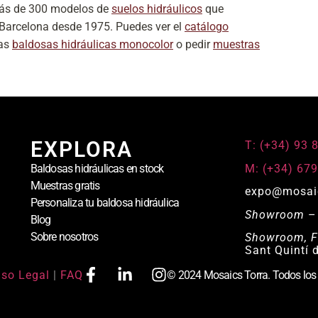
más de 300 modelos de
suelos hidráulicos
que
e Barcelona desde 1975. Puedes ver el
catálogo
las
baldosas hidráulicas monocolor
o pedir
muestras
EXPLORA
T: (+34) 93 
M: (+34) 679
Baldosas hidráulicas en stock
Muestras gratis
expo@mosai
Personaliza tu baldosa hidráulica
Showroom
– 
Blog
Sobre nosotros
Showroom, F
Sant Quintí 
iso Legal
|
FAQ
© 2024 Mosaics Torra. Todos los