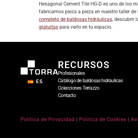
Hexagonal Cement Tile HG-D es uno de los 
fabricamos pieza a pieza en nuestro taller d
completo de baldosas hidráulicas
, descubrir 
gratuitas
para verlo en tu espacio.
RECURSOS
Profesionales
Catálogo de baldosas hidráulicas
ES
Colecciones Terrazzo
Contacto
Política de Privacidad
|
Política de Cookies
|
Av