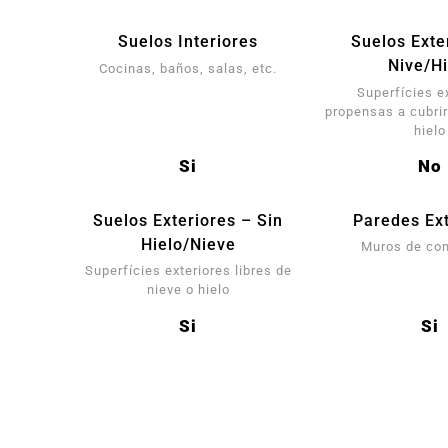
Suelos Interiores
Suelos Exte
Nive/Hi
Cocinas, baños, salas, etc.
Superfícies e
propensas a cubrir
hielo
Si
No
Suelos Exteriores – Sin
Paredes Ext
Hielo/Nieve
Muros de co
Superfícies exteriores libres de
nieve o hielo
Si
Si