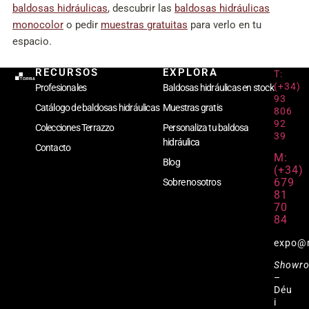
baldosas hidráulicas
, descubrir las
baldosas hidráulicas
monocolor
o pedir
muestras gratuitas
para verlo en tu
espacio.
RECURSOS
EXPLORA
T:
(+34)
Profesionales
Baldosas hidráulicas en stock
93
Catálogo de baldosas hidráulicas
Muestras gratis
806
92
Colecciones Terrazzo
Personaliza tu baldosa
39
hidráulica
Contacto
M:
Blog
(+34)
679
Sobre nosotros
81
70
84
expo@
Showr
–
Déu
i