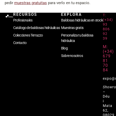
pedir
muestras gratuitas
para verlo en tu espacio.
RECURSOS
EXPLORA
T:
(+34)
Profesionales
Baldosas hidráulicas en stock
93
Catálogo de baldosas hidráulicas
Muestras gratis
806
92
Colecciones Terrazzo
Personaliza tu baldosa
39
hidráulica
Contacto
M:
Blog
(+34)
679
Sobre nosotros
81
70
84
expo@
Showr
–
Déu
i
Mata
62,
08029