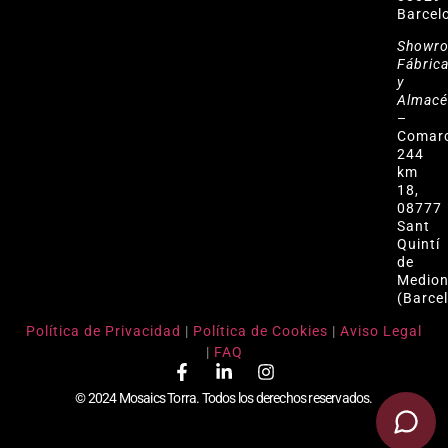
Barcel
Showr
Fábric
y
Almac
–
Comar
244
km
18,
08777
Sant
Quintí
de
Medio
(Barce
Política de Privacidad
|
Política de Cookies
|
Aviso Legal
|
FAQ
© 2024 Mosaics Torra. Todos los derechos reservados.