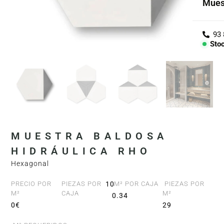
Mues
Cole
Árid
Sto
Con
PIEZ
Lav
Enci
MUESTRA BALDOSA
Bañe
HIDRÁULICA RHO
Hexagonal
Barr
PRECIO POR
PIEZAS POR
10
M² POR CAJA
PIEZAS POR
M²
CAJA
M²
0.34
0€
29