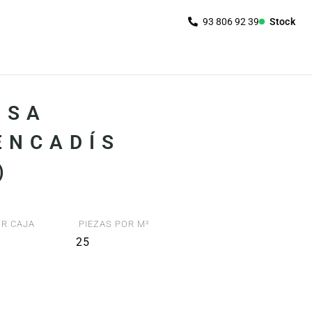
Stock
OSA
ENCADÍS
)
R CAJA
PIEZAS POR M²
25