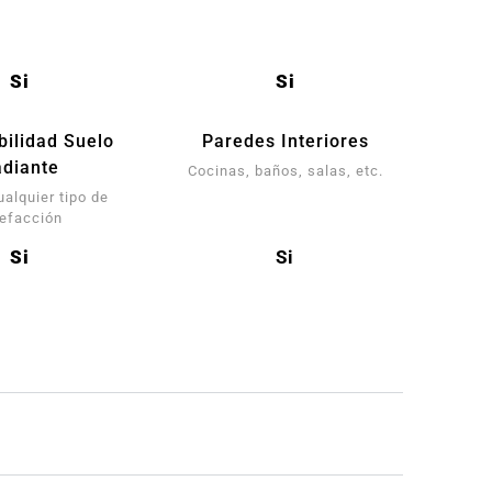
Si
Si
bilidad Suelo
Paredes Interiores
diante
Cocinas, baños, salas, etc.
ualquier tipo de
lefacción
Si
Si