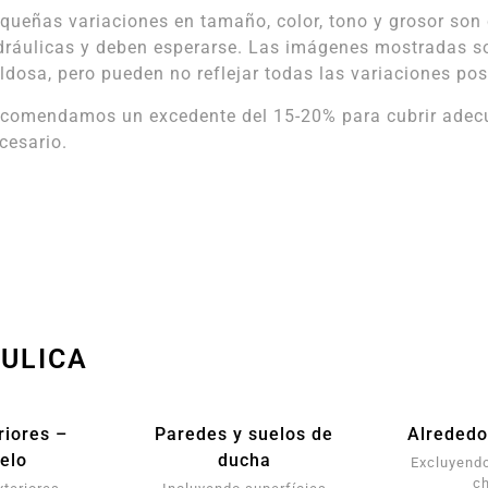
queñas variaciones en tamaño, color, tono y grosor son 
dráulicas y deben esperarse. Las imágenes mostradas s
ldosa, pero pueden no reflejar todas las variaciones pos
comendamos un excedente del 15-20% para cubrir adecua
cesario.
ÁULICA
riores –
Paredes y suelos de
Alrededo
elo
ducha
Excluyendo
c