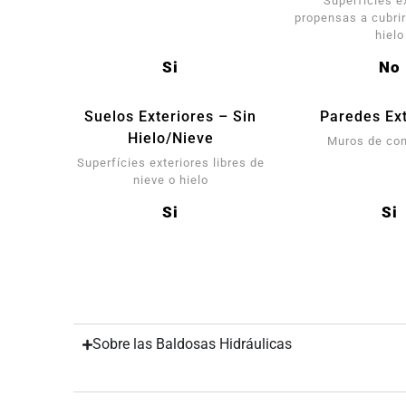
Superfícies e
propensas a cubrir
hielo
Si
No
Suelos Exteriores – Sin
Paredes Ext
Hielo/Nieve
Muros de co
Superfícies exteriores libres de
nieve o hielo
Si
Si
Sobre las Baldosas Hidráulicas