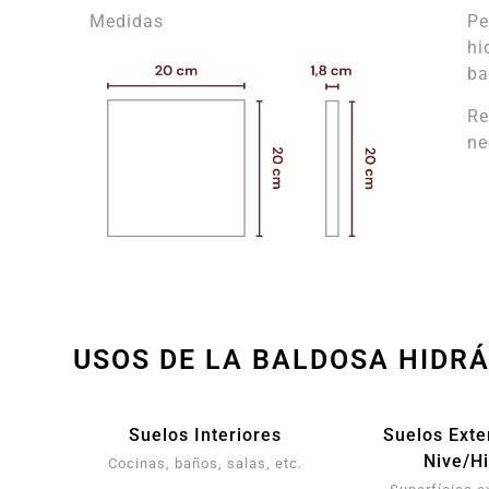
Medidas
Pe
hi
ba
Re
ne
USOS DE LA BALDOSA HIDR
Suelos Interiores
Suelos Exte
Nive/Hi
Cocinas, baños, salas, etc.