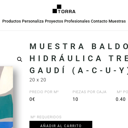
Productos
Personaliza
Proyectos
Profesionales
Contacto
Muestras
MUESTRA BALD
HIDRÁULICA TR
GAUDÍ (A-C-U-Y
20 x 20
PRECIO POR M²
PIEZAS POR CAJA
M² PO
0€
10
0.40
M² REQUERIDOS
AÑADIR AL CARRITO