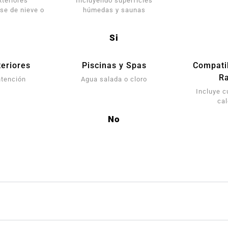
xteriores
Incluyendo superfícies
se de nieve o
húmedas y saunas
Si
eriores
Piscinas y Spas
Compati
Ra
ntención
Agua salada o cloro
Incluye c
ca
No