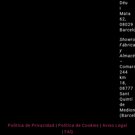
Déu
i
Mata
62,
08029
Barcel
Showr
Fábric
y
Almac
–
Comar
244
km
18,
08777
Sant
Quintí
de
Medio
(Barce
Política de Privacidad
|
Política de Cookies
|
Aviso Legal
|
FAQ