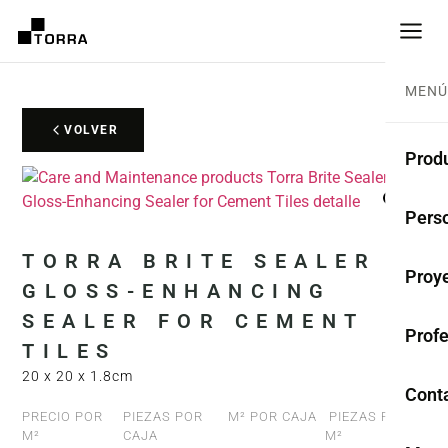
MENÚ
VOLVER
Prod
SUEL
Pers
Cole
TORRA BRITE SEALER –
Proy
GLOSS-ENHANCING
Bald
SEALER FOR CEMENT
Prof
Rest
TILES
20 x 20 x 1.8cm
Anti
Cont
PRECIO POR
PIEZAS POR
M² POR CAJA
PIEZAS POR
TER
M²
CAJA
M²