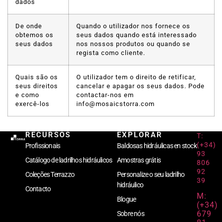
dados
De onde
Quando o utilizador nos fornece os
obtemos os
seus dados quando está interessado
seus dados
nos nossos produtos ou quando se
regista como cliente.
Quais são os
O utilizador tem o direito de retificar,
seus direitos
cancelar e apagar os seus dados. Pode
e como
contactar-nos em
exercê-los
info@mosaicstorra.com
RECURSOS
EXPLORAR
T:
(+34)
Profissionais
Baldosas hidráulicas en stock
93
Catálogo de ladrilhos hidráulicos
Amostras grátis
806
92
Coleções Terrazzo
Personalize o seu ladrilho
39
hidráulico
Contacto
M:
Blogue
(+34)
679
Sobre nós