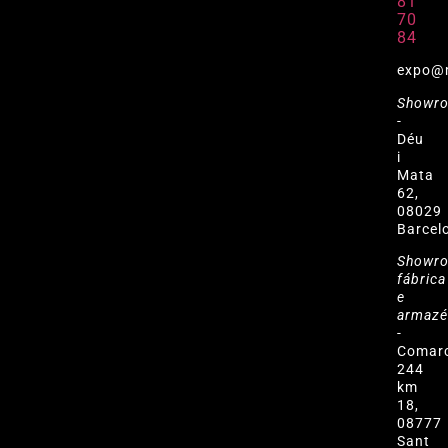
81
70
84
expo@
Showr
-
Déu
i
Mata
62,
08029
Barcel
Showr
fábrica
e
armaz
-
Comar
244
km
18,
08777
Sant