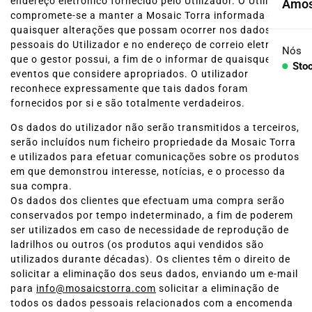
endereço eletrónico fornecido pelo Utilizador. O Utilizador
Amos
Cole
compromete-se a manter a Mosaic Torra informada de
quaisquer alterações que possam ocorrer nos dados
pessoais do Utilizador e no endereço de correio eletrónico
Agre
Nós
que o gestor possui, a fim de o informar de quaisquer
Sto
eventos que considere apropriados. O utilizador
Con
reconhece expressamente que tais dados foram
fornecidos por si e são totalmente verdadeiros.
PEÇA
Os dados do utilizador não serão transmitidos a terceiros,
Lava
serão incluídos num ficheiro propriedade da Mosaic Torra
e utilizados para efetuar comunicações sobre os produtos
Ban
em que demonstrou interesse, notícias, e o processo da
sua compra.
Os dados dos clientes que efectuam uma compra serão
Banh
conservados por tempo indeterminado, a fim de poderem
ser utilizados em caso de necessidade de reprodução de
Balc
ladrilhos ou outros (os produtos aqui vendidos são
utilizados durante décadas). Os clientes têm o direito de
solicitar a eliminação dos seus dados, enviando um e-mail
para
info@mosaicstorra.com
solicitar a eliminação de
todos os dados pessoais relacionados com a encomenda