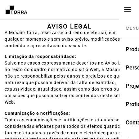
AVISO LEGAL
MENU
A Mosaic Torra, reserva-se o direito de efetuar, em
qualquer momento e sem aviso prévio, modificações no
conteúdo e apresentação do seu site.
Prod
Limitação da responsabilidade:
Salvo nos casos expressamente descritos no Aviso Legal e
LADR
Perso
no resto do quadro normativo do sítio Web, a Mosaic Torra
não se responsabiliza pelos danos e prejuízos de qualquer
Cole
natureza que possam derivar da falta de exatidão,
Proje
exaustividade, atualidade, assim como dos erros ou
Ladr
omissões que possam sofrer os conteúdos deste sítio
Web.
Profi
Rest
Comunicação e notificações:
Anti
Todas as comunicações e notificações efetuadas serão
Cont
consideradas eficazes para todos os efeitos quando
forem efetuadas através de correio eletrónico para o
TER