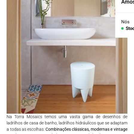
Amos
Cole
Agre
Nós
Sto
Con
PEÇA
Lava
Ban
Banh
Balc
Na Torra Mosaics temos uma vasta gama de desenhos de
ladrilhos de casa de banho, ladrilhos hidráulicos que se adaptam
a todas as escolhas:
Combinações clássicas, modernas e vintage