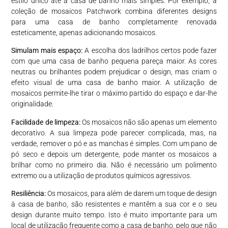
estilo único até à casa de banho mais simples. Por exemplo, a
coleção de mosaicos Patchwork combina diferentes designs
para uma casa de banho completamente renovada
esteticamente, apenas adicionando mosaicos.
Simulam mais espaço:
A escolha dos ladrilhos certos pode fazer
com que uma casa de banho pequena pareça maior. As cores
neutras ou brilhantes podem prejudicar o design, mas criam o
efeito visual de uma casa de banho maior. A utilização de
mosaicos permite-lhe tirar o máximo partido do espaço e dar-lhe
originalidade.
Facilidade de limpeza:
Os mosaicos não são apenas um elemento
decorativo. A sua limpeza pode parecer complicada, mas, na
verdade, remover o pó e as manchas é simples. Com um pano de
pó seco e depois um detergente, pode manter os mosaicos a
brilhar como no primeiro dia. Não é necessário um polimento
extremo ou a utilização de produtos químicos agressivos.
Resiliência:
Os mosaicos, para além de darem um toque de design
à casa de banho, são resistentes e mantêm a sua cor e o seu
design durante muito tempo. Isto é muito importante para um
local de utilização frequente como a casa de banho, pelo que não