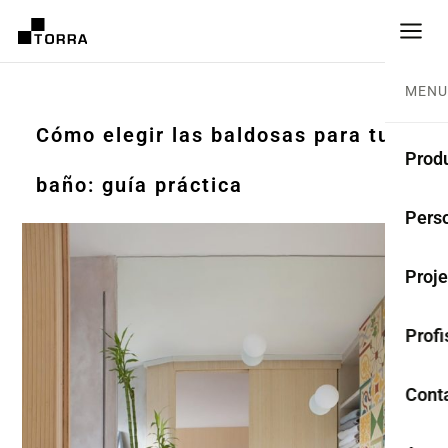
MENU
Cómo elegir las baldosas para tu
Prod
baño: guía práctica
LADR
Perso
Cole
Proje
Ladr
Profi
Rest
Anti
Cont
TER