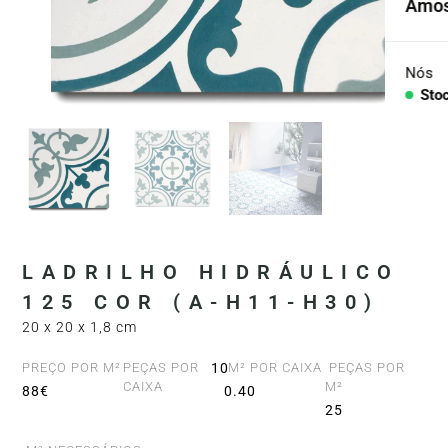
Amos
Cole
Agre
Nós
Sto
Con
PEÇA
Lava
Ban
LADRILHO HIDRÁULICO
Banh
125 COR (A-H11-H30)
20 x 20 x 1,8 cm
Balc
PREÇO POR M²
PEÇAS POR
10
M² POR CAIXA
PEÇAS POR
CAIXA
M²
88€
0.40
25