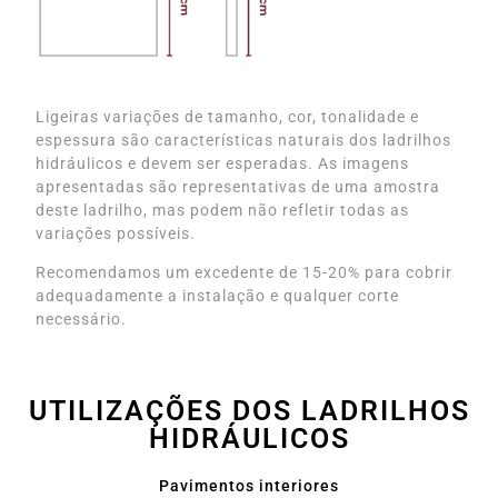
Ligeiras variações de tamanho, cor, tonalidade e
espessura são características naturais dos ladrilhos
hidráulicos e devem ser esperadas. As imagens
apresentadas são representativas de uma amostra
deste ladrilho, mas podem não refletir todas as
variações possíveis.
Recomendamos um excedente de 15-20% para cobrir
adequadamente a instalação e qualquer corte
necessário.
UTILIZAÇÕES DOS LADRILHOS
HIDRÁULICOS
Pavimentos interiores