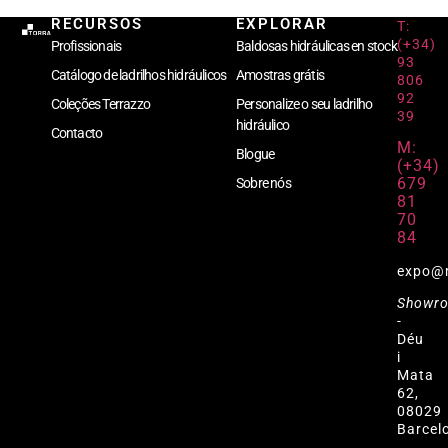
RECURSOS
EXPLORAR
T:
(+34)
Profissionais
Baldosas hidráulicas en stock
93
Catálogo de ladrilhos hidráulicos
Amostras grátis
806
92
Coleções Terrazzo
Personalize o seu ladrilho
39
hidráulico
Contacto
M:
Blogue
(+34)
679
Sobre nós
81
70
84
expo@
Showr
-
Déu
i
Mata
62,
08029
Barcel