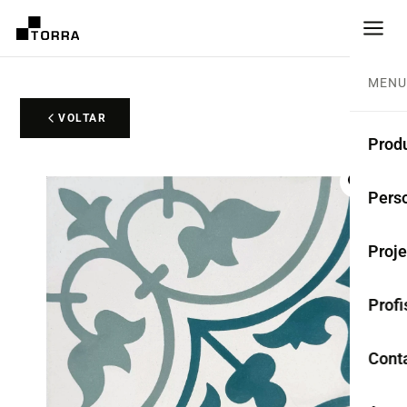
MENU
VOLTAR
Prod
LADR
Perso
Cole
Proje
Ladr
Profi
Rest
Anti
Cont
TER