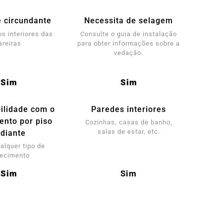
 circundante
Necessita de selagem
os interiores das
Consulte o guia de instalação
areiras
para obter informações sobre a
vedação.
Sim
Sim
ilidade com o
Paredes interiores
ento por piso
Cozinhas, casas de banho,
salas de estar, etc.
adiante
ualquer tipo de
ecimento
Sim
Sim