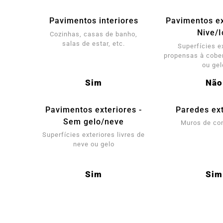
Pavimentos interiores
Pavimentos ex
Nive/I
Cozinhas, casas de banho,
salas de estar, etc.
Superfícies e
propensas à cober
ou gel
Sim
Não
Pavimentos exteriores -
Paredes ext
Sem gelo/neve
Muros de co
Superfícies exteriores livres de
neve ou gelo
Sim
Sim