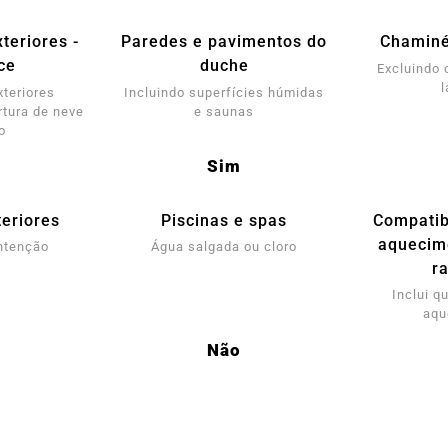
teriores -
Paredes e pavimentos do
Chaminé
ce
duche
Excluindo 
l
xteriores
Incluindo superfícies húmidas
tura de neve
e saunas
o
Sim
eriores
Piscinas e spas
Compatib
aquecim
ntenção
Água salgada ou cloro
r
Inclui q
aqu
Não