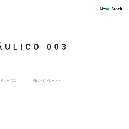
Nós
Stock
ÁULICO 003
R CAIXA
PEÇAS POR M²