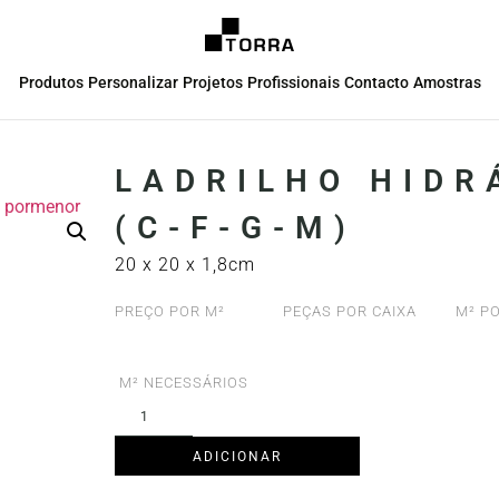
Produtos
Personalizar
Projetos
Profissionais
Contacto
Amostras
LADRILHO HIDR
(C-F-G-M)
20 x 20 x 1,8cm
PREÇO POR M²
PEÇAS POR CAIXA
M² PO
M² NECESSÁRIOS
ADICIONAR