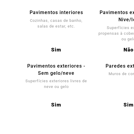
Pavimentos interiores
Pavimentos ex
Nive/I
Cozinhas, casas de banho,
salas de estar, etc.
Superfícies e
propensas à cober
ou gel
Sim
Não
Pavimentos exteriores -
Paredes ext
Sem gelo/neve
Muros de co
Superfícies exteriores livres de
neve ou gelo
Sim
Sim