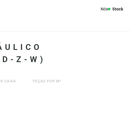
Nós
Stock
ÁULICO
-D-Z-W)
R CAIXA
PEÇAS POR M²