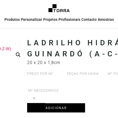
Produtos
Personalizar
Projetos
Profissionais
Contacto
Amostras
LADRILHO HIDR
GUINARDÓ (A-C
20 x 20 x 1,8cm
PREÇO POR M²
PEÇAS POR CAIXA
M² PO
M² NECESSÁRIOS
ADICIONAR