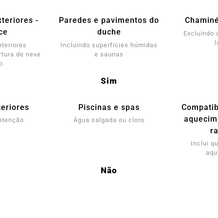
teriores -
Paredes e pavimentos do
Chaminé
ce
duche
Excluindo 
l
xteriores
Incluindo superfícies húmidas
tura de neve
e saunas
o
Sim
eriores
Piscinas e spas
Compatib
aquecim
ntenção
Água salgada ou cloro
r
Inclui q
aqu
Não