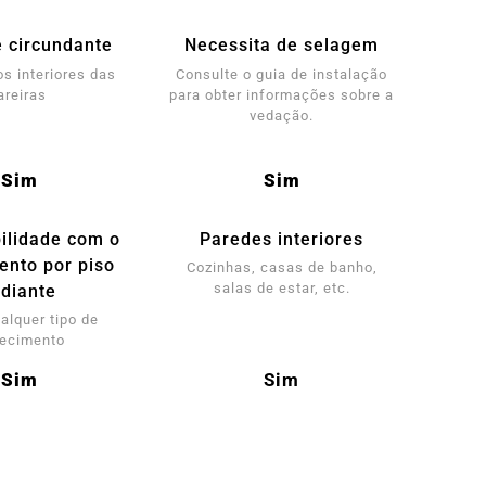
 circundante
Necessita de selagem
os interiores das
Consulte o guia de instalação
areiras
para obter informações sobre a
vedação.
Sim
Sim
ilidade com o
Paredes interiores
ento por piso
Cozinhas, casas de banho,
salas de estar, etc.
adiante
ualquer tipo de
ecimento
Sim
Sim