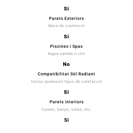
Si
Parets Exteriors
Murs de contenció
Si
Piscines i Spas
Aigua salada o clor
No
Compatibilitat Sòl Radiant
Inclou qualsevol tipus de calefacció
Si
Parets interiors
Cuines, banys, sales, etc.
Si