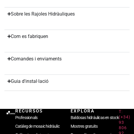
Sobre les Rajoles Hidràuliques
Com es fabriquen
Comandes i enviaments
Guia d'instal·lació
RECURSOS
EXPLORA
T:
(+34)
Professionals
Baldosas hidráulicas en stock
93
Catàleg de mosaic hidràulic
Mostres gratuïts
806
92