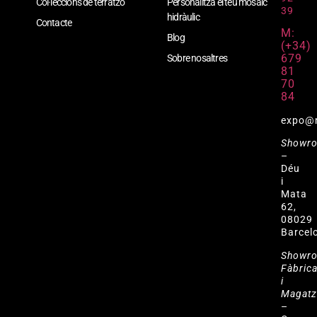
Col·leccions de terratzo
Personalitza el teu mosaic
39
hidràulic
Contacte
M:
Blog
(+34)
679
Sobre nosaltres
81
70
84
expo@
Showr
–
Déu
i
Mata
62,
08029
Barcel
Showr
Fàbric
i
Magat
–