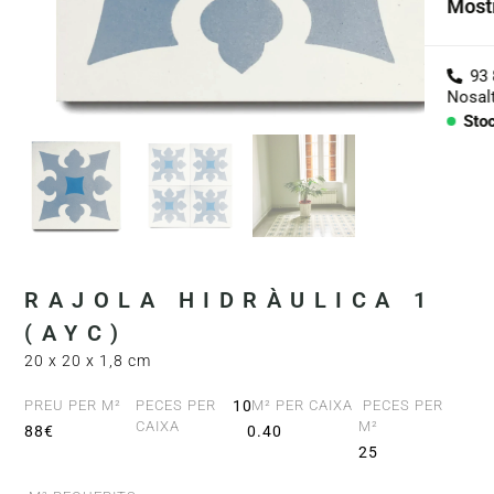
Most
Col·
Agre
Nosal
Sto
Con
PECE
Lav
Enci
RAJOLA HIDRÀULICA 1
Bany
(AYC)
20 x 20 x 1,8 cm
Barre
PREU PER M²
PECES PER
10
M² PER CAIXA
PECES PER
CAIXA
M²
88€
0.40
25