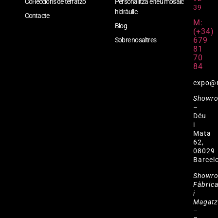
Col·leccions de terratzo
Personalitza el teu mosaic
39
hidràulic
Contacte
M:
Blog
(+34)
679
Sobre nosaltres
81
70
84
expo@
Showr
–
Déu
i
Mata
62,
08029
Barcel
Showr
Fàbric
i
Magat
–