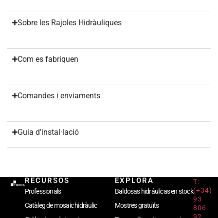
Sobre les Rajoles Hidràuliques
Com es fabriquen
Comandes i enviaments
Guia d'instal·lació
RECURSOS
EXPLORA
T:
(+34)
Professionals
Baldosas hidráulicas en stock
93
Catàleg de mosaic hidràulic
Mostres gratuïts
806
92