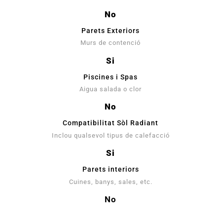
No
Parets Exteriors
Murs de contenció
Si
Piscines i Spas
Aigua salada o clor
No
Compatibilitat Sòl Radiant
Inclou qualsevol tipus de calefacció
Si
Parets interiors
Cuines, banys, sales, etc.
No