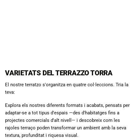
selecció d'àrids naturals i pigments minerals que permeten
crear dissenys únics, plens de caràcter i personalitat.
DEMANAR MOSTRES
PERSONALITZA EL TEU DISSENY
VARIETATS DEL TERRAZZO TORRA
El nostre terratzo s'organitza en quatre col·leccions. Tria la
teva:
Explora els nostres diferents formats i acabats, pensats per
adaptar-se a tot tipus d'espais —des d'habitatges fins a
projectes comercials d'alt nivell— i descobreix com les
rajoles terraço poden transformar un ambient amb la seva
textura, profunditat i riquesa visual.