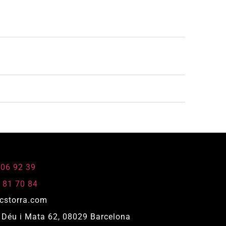
806 92 39
 81 70 84
cstorra.com
Déu i Mata 62, 08029 Barcelona