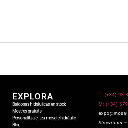
EXPLORA
T: (+34) 93 
M: (+34) 679
Baldosas hidráulicas en stock
Mostres gratuïts
expo@mosai
Personalitza el teu mosaic hidràulic
Showroom
– 
Blog