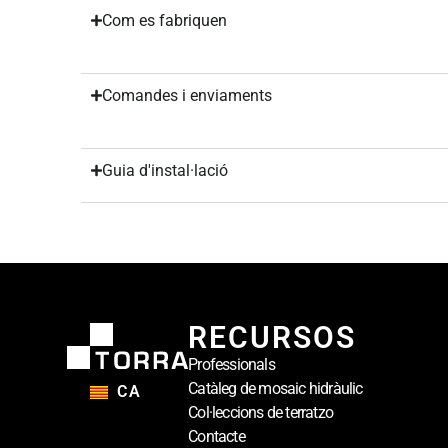
Com es fabriquen
Comandes i enviaments
Guia d'instal·lació
RECURSOS
Professionals
Catàleg de mosaic hidràulic
CA
Col·leccions de terratzo
Contacte