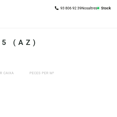
Nosaltres
Stock
5 (AZ)
R CAIXA
PECES PER M²