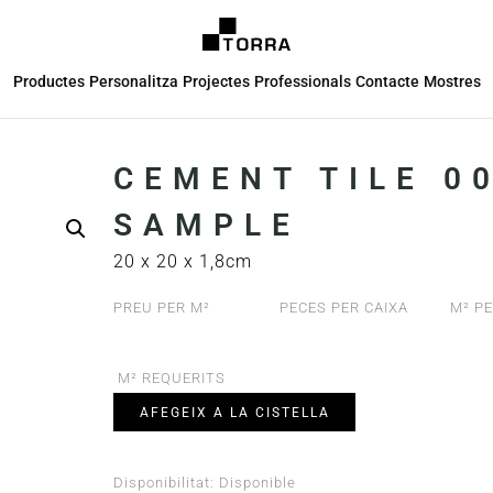
Productes
Personalitza
Projectes
Professionals
Contacte
Mostres
CEMENT TILE 00
SAMPLE
20 x 20 x 1,8cm
PREU PER M²
PECES PER CAIXA
M² PE
M² REQUERITS
AFEGEIX A LA CISTELLA
Disponibilitat:
Disponible