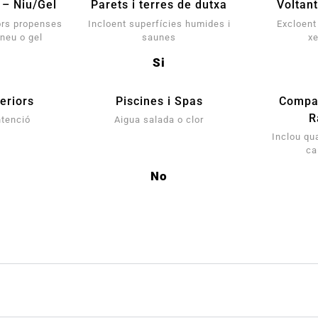
 – Niu/Gel
Parets i terres de dutxa
Voltan
ors propenses
Incloent superfícies humides i
Excloent 
 neu o gel
saunes
x
Si
eriors
Piscines i Spas
Compat
R
ntenció
Aigua salada o clor
Inclou qu
ca
No