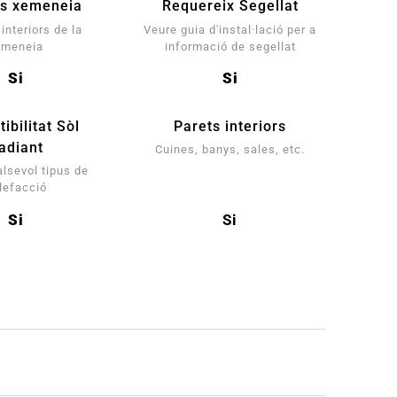
ts xemeneia
Requereix Segellat
interiors de la
Veure guia d'instal·lació per a
emeneia
informació de segellat
Si
Si
ibilitat Sòl
Parets interiors
adiant
Cuines, banys, sales, etc.
alsevol tipus de
lefacció
Si
Si