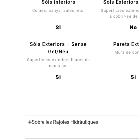
Sòls interiors
Sòls Exteriors
Cuines, banys, sales, etc.
Superfícies exteri
a cobrir-se de
Si
No
Sòls Exteriors – Sense
Parets Ext
Gel/Neu
Murs de co
Superfícies exteriors lliures de
neu o gel
Si
Si
Sobre les Rajoles Hidràuliques