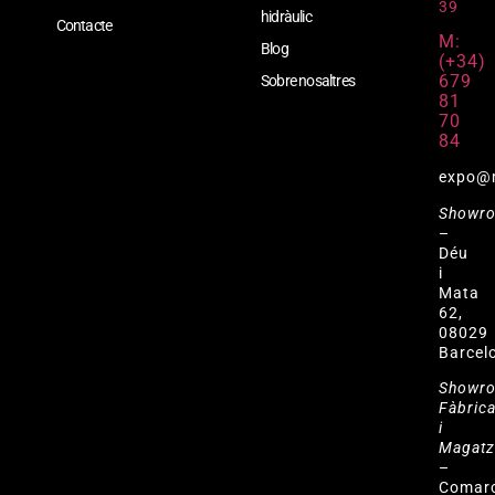
39
hidràulic
Contacte
M:
Blog
(+34)
679
Sobre nosaltres
81
70
84
expo@
Showr
–
Déu
i
Mata
62,
08029
Barcel
Showr
Fàbric
i
Magat
–
Comar