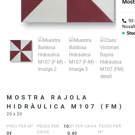
Most
Col·
Agre
Nosal
Sto
Con
PECE
Lav
Enci
Bany
MOSTRA RAJOLA
Barre
HIDRÀULICA M107 (FM)
20 x 20
PREU PER M²
PECES PER
10
M² PER CAIXA
PECES PER
CAIXA
M²
0€
0.40