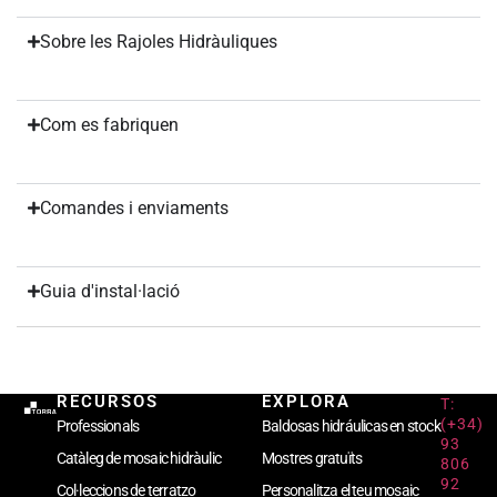
Sobre les Rajoles Hidràuliques
Com es fabriquen
Comandes i enviaments
Guia d'instal·lació
RECURSOS
EXPLORA
T:
(+34)
Professionals
Baldosas hidráulicas en stock
93
Catàleg de mosaic hidràulic
Mostres gratuïts
806
92
Col·leccions de terratzo
Personalitza el teu mosaic